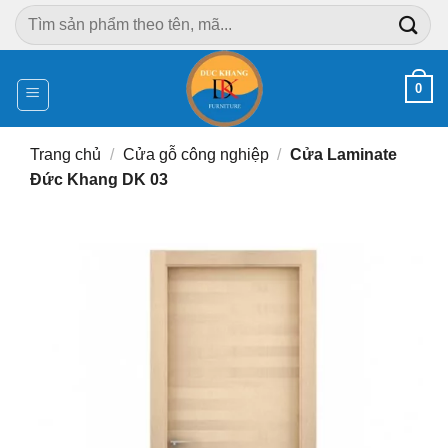
Chuyển
Tìm
đến
kiếm:
nội
dung
0
Trang chủ
/
Cửa gỗ công nghiệp
/
Cửa Laminate
Đức Khang DK 03