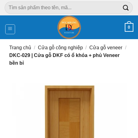
Chuyển
Tìm
đến
kiếm:
nội
dung
0
Trang chủ
/
Cửa gỗ công nghiệp
/
Cửa gỗ veneer
/
DKC-029 | Cửa gỗ DKF có ổ khóa + phủ Veneer
bền bỉ