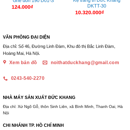
Kệ trang trí Đức Khang
Ghế đôn 190 D01-S
DKTT-30
124.000
₫
10.320.000
₫
VĂN PHÒNG ĐẠI DIỆN
Địa chỉ: Số 46, Đường Linh Đàm, Khu đô thị Bắc Linh Đàm,
Hoàng Mai, Hà Nội.
Xem bản đồ
noithatduckhang@gmail.com
0243-540-2270
NHÀ MÁY SẢN XUẤT ĐỨC KHANG
Địa chỉ: Xứ Ngõ Gỗ, thôn Sinh Liên, xã Bình Minh, Thanh Oai, Hà
Nội
CHI NHÁNH TP. HỒ CHÍ MINH