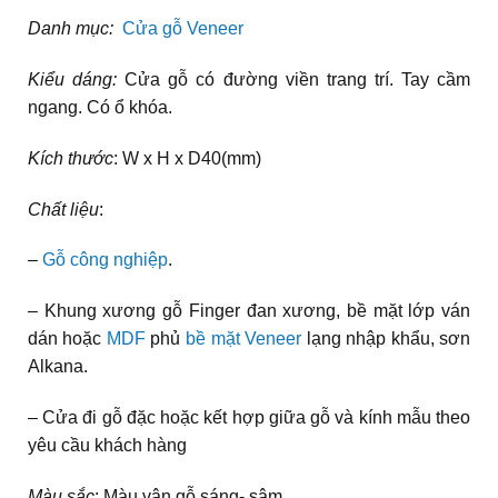
Danh mục:
Cửa gỗ Veneer
Kiểu dáng:
Cửa gỗ có đường viền trang trí. Tay cầm
ngang. Có ổ khóa.
Kích thước
: W x H x D40(mm)
Chất liệu
:
–
Gỗ công nghiệp
.
– Khung xương gỗ Finger đan xương, bề mặt lớp ván
dán hoặc
MDF
phủ
bề mặt Veneer
lạng nhập khẩu, sơn
Alkana.
– Cửa đi gỗ đặc hoặc kết hợp giữa gỗ và kính mẫu theo
yêu cầu khách hàng
Màu sắc
: Màu vân gỗ sáng- sậm