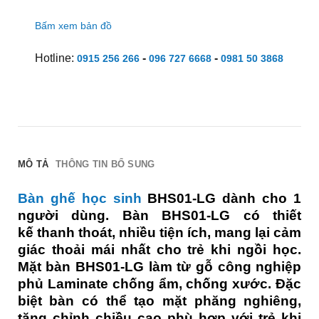
Bấm xem bản đồ
Hotline:
-
-
0915 256 266
096 727 6668
0981 50 3868
MÔ TẢ
THÔNG TIN BỔ SUNG
Bàn ghế học sinh
BHS01-LG dành cho 1
người dùng. Bàn BHS01-LG có thiết
kế thanh thoát, nhiều tiện ích, mang lại cảm
giác thoải mái nhất cho trẻ khi ngồi học.
Mặt bàn BHS01-LG làm từ gỗ công nghiệp
phủ Laminate chống ẩm, chống xước. Đặc
biệt bàn có thể tạo mặt phăng nghiêng,
tăng chỉnh chiều cao phù hợp với trẻ khi