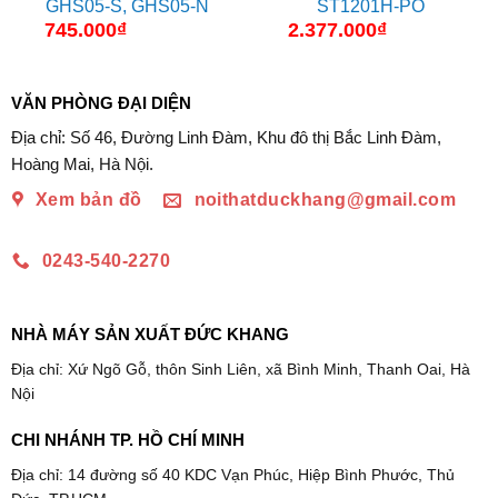
GHS05-S, GHS05-N
ST1201H-PO
745.000
₫
2.377.000
₫
VĂN PHÒNG ĐẠI DIỆN
Địa chỉ: Số 46, Đường Linh Đàm, Khu đô thị Bắc Linh Đàm,
Hoàng Mai, Hà Nội.
Xem bản đồ
noithatduckhang@gmail.com
0243-540-2270
NHÀ MÁY SẢN XUẤT ĐỨC KHANG
Địa chỉ: Xứ Ngõ Gỗ, thôn Sinh Liên, xã Bình Minh, Thanh Oai, Hà
Nội
CHI NHÁNH TP. HỒ CHÍ MINH
Địa chỉ: 14 đường số 40 KDC Vạn Phúc, Hiệp Bình Phước, Thủ