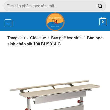
Chuyển
Tìm
đến
kiếm:
nội
dung
0
Trang chủ
/
Giáo dục
/
Bàn ghế học sinh
/
Bàn học
sinh chân sắt 190 BHS01-LG