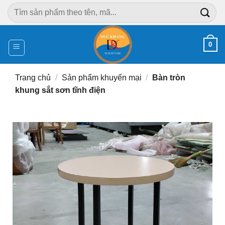
Chuyển
Tìm
đến
kiếm:
nội
dung
0
Trang chủ
/
Sản phẩm khuyến mại
/
Bàn tròn
khung sắt sơn tĩnh điện