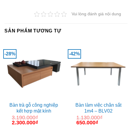
Vui lòng đánh giá nội dung
SẢN PHẨM TƯƠNG TỰ
-28%
-42%
Bàn trà gỗ công nghiệp
Bàn làm việc chân sắt
kết hợp mặt kính
1m4 – BLV02
3.190.000
₫
1.130.000
₫
Giá
2.300.000
₫
Giá
Giá
650.000
₫
Giá
gốc
hiện
gốc
hiện
là:
tại
là:
tại