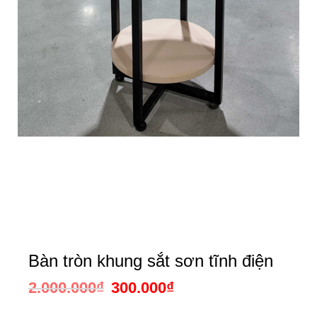
Bàn tròn khung sắt sơn tĩnh điện
2.000.000
₫
Giá
300.000
₫
Giá
gốc
hiện
là:
tại