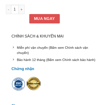
2.000.000₫.
là:
300.000₫.
Bàn tròn khung sắt sơn tĩnh điện số lượng
MUA NGAY
CHÍNH SÁCH & KHUYẾN MẠI
Miễn phí vận chuyển (Bấm xem Chính sách vận
chuyển)
Bảo hành 12 tháng (Bấm xem Chính sách bảo hành)
Chứng nhận