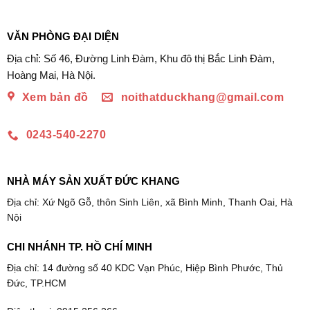
3.190.000₫.
là:
1.130.000₫.
là:
2.300.000₫.
650.000₫.
VĂN PHÒNG ĐẠI DIỆN
Địa chỉ: Số 46, Đường Linh Đàm, Khu đô thị Bắc Linh Đàm,
Hoàng Mai, Hà Nội.
Xem bản đồ
noithatduckhang@gmail.com
0243-540-2270
NHÀ MÁY SẢN XUẤT ĐỨC KHANG
Địa chỉ: Xứ Ngõ Gỗ, thôn Sinh Liên, xã Bình Minh, Thanh Oai, Hà
Nội
CHI NHÁNH TP. HỒ CHÍ MINH
Địa chỉ: 14 đường số 40 KDC Vạn Phúc, Hiệp Bình Phước, Thủ
Đức, TP.HCM