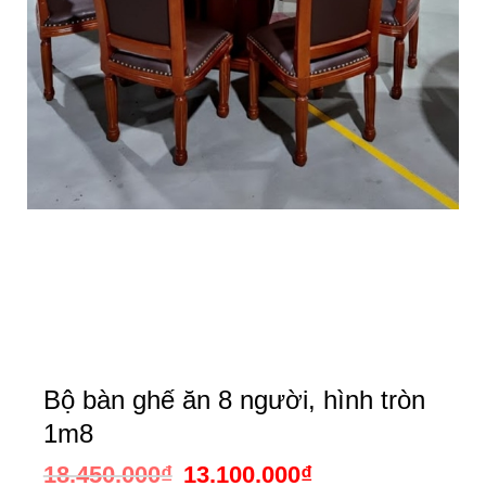
Bộ bàn ghế ăn 8 người, hình tròn
1m8
18.450.000
₫
Giá
13.100.000
₫
Giá