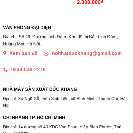
gốc
hiện
Giá
2.300.000
₫
Giá
là:
tại
gốc
hiện
630.000₫.
là:
là:
tại
390.000₫.
3.190.000₫.
là:
2.300.000₫.
VĂN PHÒNG ĐẠI DIỆN
Địa chỉ: Số 46, Đường Linh Đàm, Khu đô thị Bắc Linh Đàm,
Hoàng Mai, Hà Nội.
Xem bản đồ
noithatduckhang@gmail.com
0243-540-2270
NHÀ MÁY SẢN XUẤT ĐỨC KHANG
Địa chỉ: Xứ Ngõ Gỗ, thôn Sinh Liên, xã Bình Minh, Thanh Oai, Hà
Nội
CHI NHÁNH TP. HỒ CHÍ MINH
Địa chỉ: 14 đường số 40 KDC Vạn Phúc, Hiệp Bình Phước, Thủ