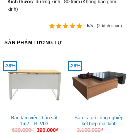
Kích thước:
đường kính 1800mm (Không bao gồm
kính)
5/5 - (2 bình chọn)
SẢN PHẨM TƯƠNG TỰ
-38%
-28%
Bàn làm việc chân sắt
Bàn trà gỗ công nghiệp
1m2 – BLV03
kết hợp mặt kính
630.000
₫
Giá
390.000
₫
Giá
3.190.000
₫