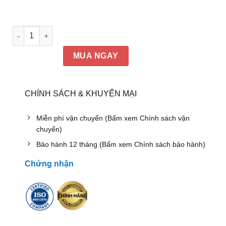
gốc
hiện
là:
tại
18.450.000₫.
là:
13.100.000₫.
Bộ bàn ghế ăn 8 người, hình tròn 1m8 số lượng
MUA NGAY
CHÍNH SÁCH & KHUYẾN MẠI
Miễn phí vận chuyển (Bấm xem Chính sách vận
chuyển)
Bảo hành 12 tháng (Bấm xem Chính sách bảo hành)
Chứng nhận