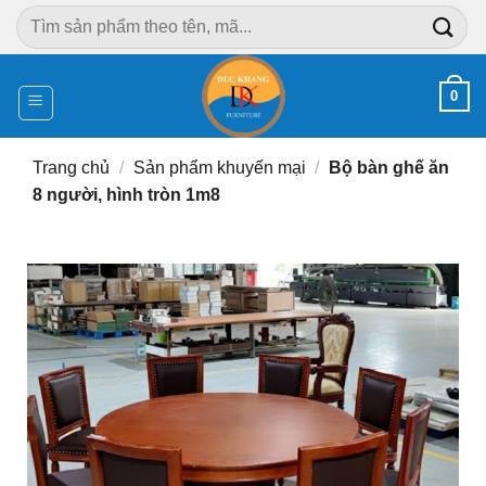
Chuyển
Tìm
đến
kiếm:
nội
dung
0
Trang chủ
/
Sản phẩm khuyến mại
/
Bộ bàn ghế ăn
8 người, hình tròn 1m8