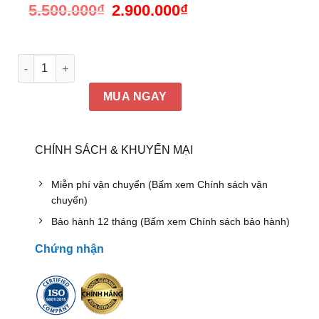
5.500.000
₫
Giá
2.900.000
₫
Giá
gốc
hiện
là:
tại
5.500.000₫.
là:
2.900.000₫.
Tủ thấp gỗ công nghiệp phủ Veneer óc chó, sơn PU hoàn thiệ
MUA NGAY
CHÍNH SÁCH & KHUYẾN MẠI
Miễn phí vận chuyển (Bấm xem Chính sách vận
chuyển)
Bảo hành 12 tháng (Bấm xem Chính sách bảo hành)
Chứng nhận