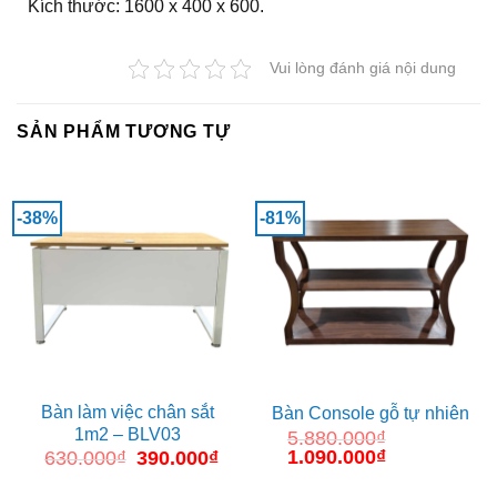
Kích thước: 1600 x 400 x 600.
Vui lòng đánh giá nội dung
SẢN PHẨM TƯƠNG TỰ
-38%
-81%
Bàn làm việc chân sắt
Bàn Console gỗ tự nhiên
1m2 – BLV03
5.880.000
₫
Giá
1.090.000
₫
Giá
630.000
₫
Giá
390.000
₫
Giá
gốc
hiện
gốc
hiện
là:
tại
là:
tại