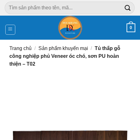
Chuyển
Tìm
đến
kiếm:
nội
dung
0
Trang chủ
/
Sản phẩm khuyến mại
/
Tủ thấp gỗ
công nghiệp phủ Veneer óc chó, sơn PU hoàn
thiện – T02