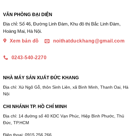
5.880.000₫.
là:
630.000₫.
là:
1.090.000₫.
390.000₫.
VĂN PHÒNG ĐẠI DIỆN
Địa chỉ: Số 46, Đường Linh Đàm, Khu đô thị Bắc Linh Đàm,
Hoàng Mai, Hà Nội.
Xem bản đồ
noithatduckhang@gmail.com
0243-540-2270
NHÀ MÁY SẢN XUẤT ĐỨC KHANG
Địa chỉ: Xứ Ngõ Gỗ, thôn Sinh Liên, xã Bình Minh, Thanh Oai, Hà
Nội
CHI NHÁNH TP. HỒ CHÍ MINH
Địa chỉ: 14 đường số 40 KDC Vạn Phúc, Hiệp Bình Phước, Thủ
Đức, TP.HCM
Điện thoại: 0915.256.266