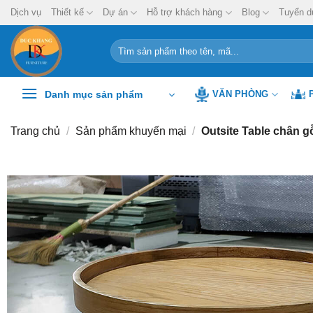
Chuyển
Dịch vụ
Thiết kế
Dự án
Hỗ trợ khách hàng
Blog
Tuyển d
đến
nội
Tìm
kiếm:
dung
Danh mục sản phẩm
VĂN PHÒNG
Trang chủ
/
Sản phẩm khuyến mại
/
Outsite Table chân g