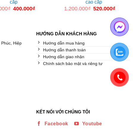
cấp
cao cấp
000
₫
Giá
400.000
₫
Giá
1.200.000
₫
Giá
520.000
₫
Giá
gốc
hiện
gốc
hiện
là:
tại
là:
tại
1.500.000₫.
là:
1.200.000₫.
là:
400.000₫.
520.000
HƯỚNG DẪN KHÁCH HÀNG
 Phúc, Hiệp
Hướng dẫn mua hàng
Hướng dẫn thanh toán
Hướng dẫn giao nhận
Chính sách bảo mật và riêng tư
KẾT NỐI VỚI CHÚNG TÔI
Facebook
Youtube