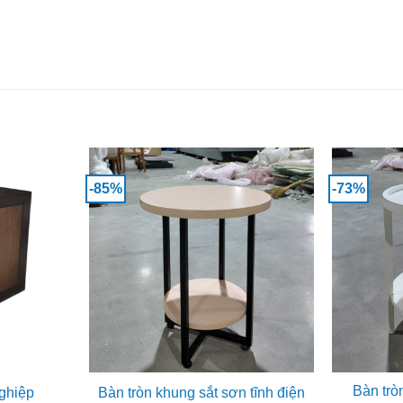
-85%
-73%
Bàn trò
ghiệp
Bàn tròn khung sắt sơn tĩnh điện