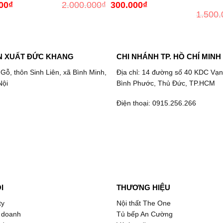
00
₫
Giá
2.000.000
₫
Giá
300.000
₫
Giá
hiện
gốc
hiện
1.500.
tại
là:
tại
000₫.
là:
2.000.000₫.
là:
600.000₫.
300.000₫.
N XUẤT ĐỨC KHANG
CHI NHÁNH TP. HỒ CHÍ MINH
 Gỗ, thôn Sinh Liên, xã Bình Minh,
Địa chỉ: 14 đường số 40 KDC Vạn
Nội
Bình Phước, Thủ Đức, TP.HCM
Điện thoại: 0915.256.266
I
THƯƠNG HIỆU
ty
Nội thất The One
 doanh
Tủ bếp An Cường