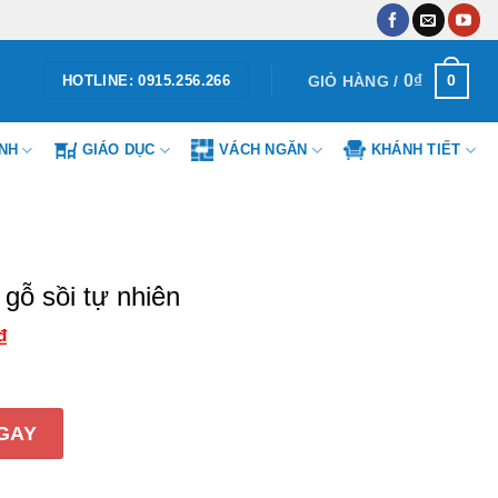
0
₫
0
GIỎ HÀNG /
HOTLINE: 0915.256.266
ÌNH
GIÁO DỤC
VÁCH NGĂN
KHÁNH TIẾT
 gỗ sồi tự nhiên
₫
Giá
hiện
tại
.
là:
490.000₫.
tự nhiên số lượng
GAY