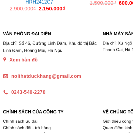
HRH2412C7
1.500.000
₫
Giá
600.0
gốc
2.900.000
₫
Giá
2.150.000
₫
Giá
là:
gốc
hiện
1.500.
là:
tại
2.900.000₫.
là:
2.150.000₫.
VĂN PHÒNG ĐẠI DIỆN
NHÀ MÁY SẢ
Địa chỉ: Số 46, Đường Linh Đàm, Khu đô thị Bắc
Địa chỉ: Xứ Ngõ
Thanh Oai, Hà 
Linh Đàm, Hoàng Mai, Hà Nội.
Xem bản đồ
noithatduckhang@gmail.com
0243-540-2270
CHÍNH SÁCH CỦA CÔNG TY
VỀ CHÚNG TÔ
Chính sách ưu đãi
Giới thiệu công 
Chính sách đổi - trả hàng
Quan điểm kinh