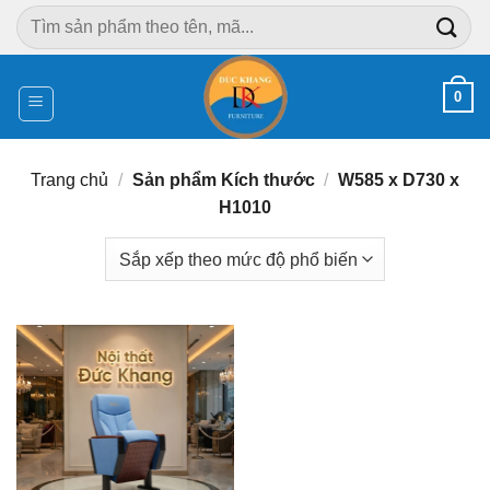
Chuyển
Tìm
đến
kiếm:
nội
dung
0
Trang chủ
/
Sản phẩm Kích thước
/
W585 x D730 x
H1010