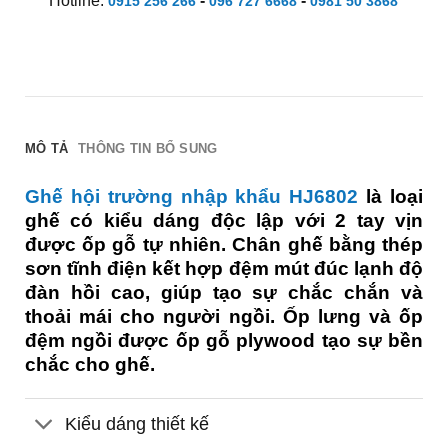
Hotline:
-
-
0915 256 266
096 727 6668
0981 50 3868
MÔ TẢ
THÔNG TIN BỔ SUNG
Ghế hội trường nhập khẩu HJ6802
là loại
ghế có kiểu dáng độc lập với 2 tay vịn
được ốp gỗ tự nhiên. Chân ghế bằng thép
sơn tĩnh điện kết hợp đệm mút đúc lạnh độ
đàn hồi cao, giúp tạo sự chắc chắn và
thoải mái cho người ngồi. Ốp lưng và ốp
đệm ngồi được ốp gỗ plywood tạo sự bền
chắc cho ghế.
Kiểu dáng thiết kế