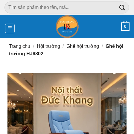
Chuyển
Tìm
đến
kiếm:
nội
dung
0
Trang chủ
/
Hội trường
/
Ghế hội trường
/
Ghế hội
trường HJ6802