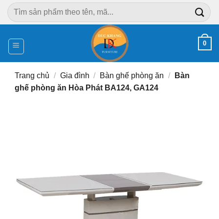
Chuyển
Tìm
đến
kiếm:
nội
dung
0
Trang chủ
/
Gia đình
/
Bàn ghế phòng ăn
/
Bàn
ghế phòng ăn Hòa Phát BA124, GA124