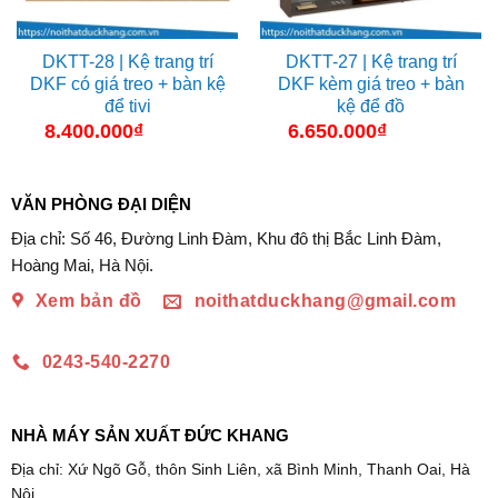
DKTT-28 | Kệ trang trí
DKTT-27 | Kệ trang trí
DKF có giá treo + bàn kệ
DKF kèm giá treo + bàn
để tivi
kệ để đồ
8.400.000
₫
6.650.000
₫
VĂN PHÒNG ĐẠI DIỆN
Địa chỉ: Số 46, Đường Linh Đàm, Khu đô thị Bắc Linh Đàm,
Hoàng Mai, Hà Nội.
Xem bản đồ
noithatduckhang@gmail.com
0243-540-2270
NHÀ MÁY SẢN XUẤT ĐỨC KHANG
Địa chỉ: Xứ Ngõ Gỗ, thôn Sinh Liên, xã Bình Minh, Thanh Oai, Hà
Nội