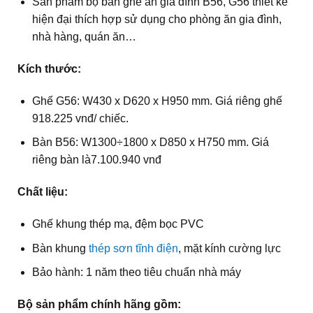
Sản phẩm bộ bàn ghế ăn gia đình B56, G56 thiết kế
hiện đại thích hợp sử dụng cho phòng ăn gia đình,
nhà hàng, quán ăn…
Kích thước:
Ghế G56: W430 x D620 x H950 mm. Giá riêng ghế
918.225 vnđ/ chiếc.
Bàn B56: W1300÷1800 x D850 x H750 mm. Giá
riêng bàn là7.100.940 vnđ
Chất liệu:
Ghế khung thép mạ, đệm bọc PVC
Bàn khung
thép sơn tĩnh điện
, mặt kính cường lực
Bảo hành: 1 năm theo tiêu chuẩn nhà máy
Bộ sản phẩm chính hãng gồm: