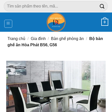
Chuyển
Tìm
đến
kiếm:
nội
dung
0
Trang chủ
/
Gia đình
/
Bàn ghế phòng ăn
/
Bộ bàn
ghế ăn Hòa Phát B56, G56