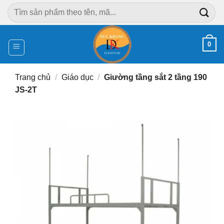
Chuyển
Tìm
đến
kiếm:
nội
dung
0
Trang chủ
/
Giáo dục
/
Giường tầng sắt 2 tầng 190
JS-2T