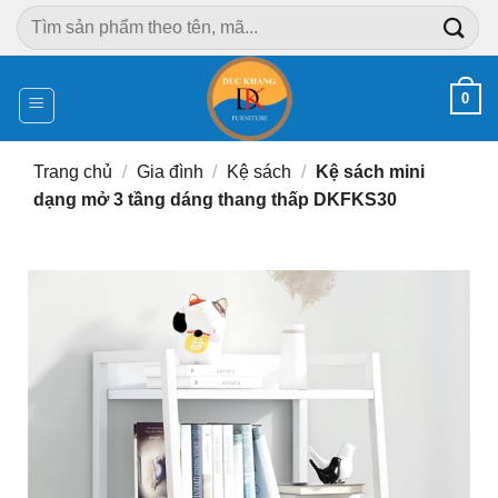
Chuyển
Tìm
đến
kiếm:
nội
dung
0
Trang chủ
/
Gia đình
/
Kệ sách
/
Kệ sách mini
dạng mở 3 tầng dáng thang thấp DKFKS30