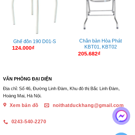
Chân bàn Hòa Phát
Ghế đôn 190 D01-S
KBT01, KBT02
124.000
₫
205.682
₫
VĂN PHÒNG ĐẠI DIỆN
Địa chỉ: Số 46, Đường Linh Đàm, Khu đô thị Bắc Linh Đàm,
Hoàng Mai, Hà Nội.
Xem bản đồ
noithatduckhang@gmail.com
0243-540-2270