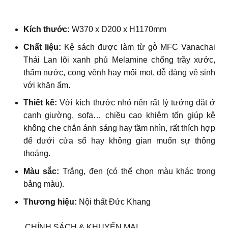
Kích thước:
W370 x D200 x H1170mm
Chất liệu:
Kệ sách được làm từ gỗ MFC Vanachai
Thái Lan lõi xanh phủ Melamine chống trầy xước,
thấm nước, cong vênh hay mối mọt, dễ dàng vệ sinh
với khăn ẩm.
Thiết kế:
V
ới kích thước nhỏ nên rất lý tưởng đặt ở
cạnh giường, sofa… chiều cao khiêm tốn giúp kệ
không che chắn ánh sáng hay tầm nhìn, rất thích hợp
để dưới cửa sổ hay không gian muốn sự thông
thoáng.
Màu sắc:
Trắng, đen (có thể chọn màu khác trong
bảng màu).
Thương hiệu:
Nội thất Đức Khang
CHÍNH SÁCH & KHUYẾN MẠI