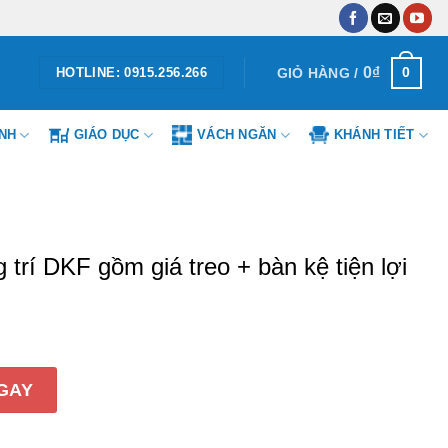
0
₫
0
GIỎ HÀNG /
HOTLINE: 0915.256.266
ÌNH
GIÁO DỤC
VÁCH NGĂN
KHÁNH TIẾT
 trí DKF gồm giá treo + bàn kệ tiện lợi
 gồm giá treo + bàn kệ tiện lợi số lượng
GAY