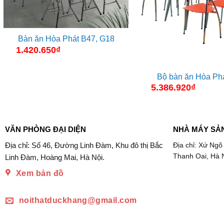
Bàn ăn Hòa Phát B47, G18
1.420.650
₫
Bộ bàn ăn Hòa Ph
5.386.920
₫
VĂN PHÒNG ĐẠI DIỆN
NHÀ MÁY SẢ
Địa chỉ: Số 46, Đường Linh Đàm, Khu đô thị Bắc
Địa chỉ: Xứ Ngõ
Thanh Oai, Hà 
Linh Đàm, Hoàng Mai, Hà Nội.
Xem bản đồ
noithatduckhang@gmail.com