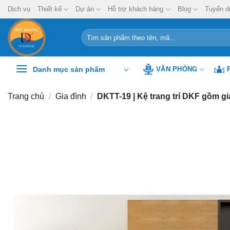
Chuyển
Dịch vụ
Thiết kế
Dự án
Hỗ trợ khách hàng
Blog
Tuyển d
đến
nội
Tìm
kiếm:
dung
Danh mục sản phẩm
VĂN PHÒNG
Trang chủ
/
Gia đình
/
DKTT-19 | Kệ trang trí DKF gồm giá