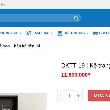
ụng
PHÒNG HỌP
LÃNH ĐẠO
HỘI TRƯỜNG
GIA Đ
 treo + bàn kệ tiện lợi
DKTT-19 | Kệ trang
11.800.000
₫
DKTT-19 | Kệ trang trí DKF
MUA N