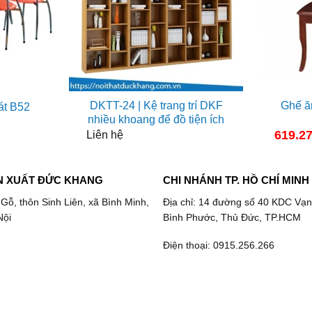
DKTT-24 | Kệ trang trí DKF
Ghế ă
át B52
nhiều khoang để đồ tiện ích
619.2
Liên hệ
N XUẤT ĐỨC KHANG
CHI NHÁNH TP. HỒ CHÍ MINH
 Gỗ, thôn Sinh Liên, xã Bình Minh,
Địa chỉ: 14 đường số 40 KDC Vạn
Nội
Bình Phước, Thủ Đức, TP.HCM
Điện thoại: 0915.256.266