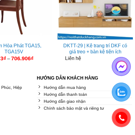
n Hòa Phát TGA15,
DKTT-29 | Kệ trang trí DKF có
TGA15V
giá treo + bàn kệ tiện ích
73
₫
706.906
₫
Khoảng
Liên hệ
–
giá:
từ
619.273₫
đến
HƯỚNG DẪN KHÁCH HÀNG
706.906₫
 Phúc, Hiệp
Hướng dẫn mua hàng
Hướng dẫn thanh toán
Hướng dẫn giao nhận
Chính sách bảo mật và riêng tư