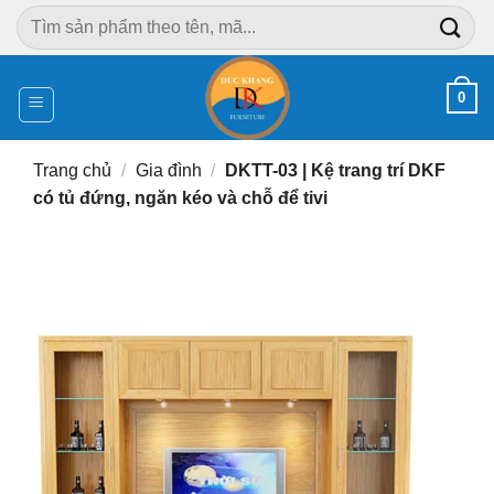
Chuyển
Tìm
đến
kiếm:
nội
dung
0
Trang chủ
/
Gia đình
/
DKTT-03 | Kệ trang trí DKF
có tủ đứng, ngăn kéo và chỗ để tivi