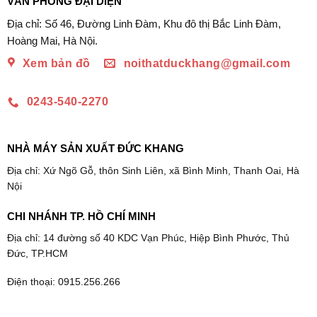
VĂN PHÒNG ĐẠI DIỆN
835.435₫
Địa chỉ: Số 46, Đường Linh Đàm, Khu đô thị Bắc Linh Đàm,
Hoàng Mai, Hà Nội.
Xem bản đồ
noithatduckhang@gmail.com
0243-540-2270
NHÀ MÁY SẢN XUẤT ĐỨC KHANG
Địa chỉ: Xứ Ngõ Gỗ, thôn Sinh Liên, xã Bình Minh, Thanh Oai, Hà
Nội
CHI NHÁNH TP. HỒ CHÍ MINH
Địa chỉ: 14 đường số 40 KDC Vạn Phúc, Hiệp Bình Phước, Thủ
Đức, TP.HCM
Điện thoại: 0915.256.266