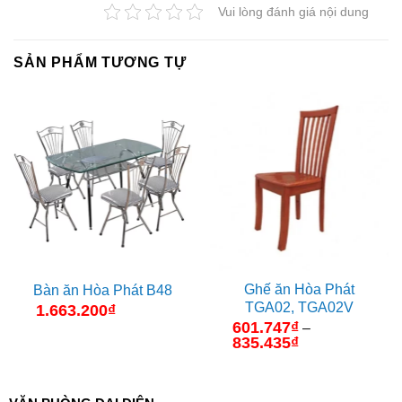
Vui lòng đánh giá nội dung
SẢN PHẨM TƯƠNG TỰ
Ghế ăn Hòa Phát
Bàn ăn Hòa Phát B48
TGA02, TGA02V
1.663.200
₫
601.747
₫
–
835.435
₫
Khoảng
giá:
từ
601.747₫
đến