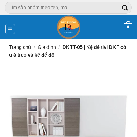
Chuyển
Tìm
đến
kiếm:
nội
dung
0
Trang chủ
/
Gia đình
/
DKTT-05 | Kệ để tivi DKF có
giá treo và kệ để đồ