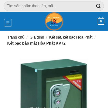
Chuyển
Tìm
đến
kiếm:
nội
dung
0
Trang chủ
/
Gia đình
/
Két sắt, két bạc Hòa Phát
/
Két bạc bảo mật Hòa Phát KV72