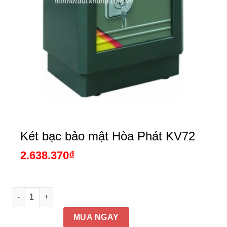
Két bạc bảo mật Hòa Phát KV72
2.638.370
₫
Két bạc bảo mật Hòa Phát KV72 số lượng
MUA NGAY