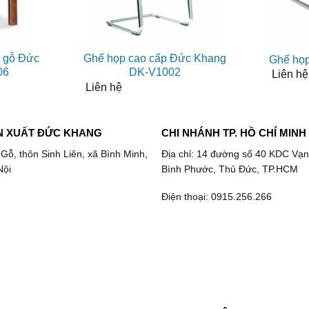
 gỗ Đức
Ghế họp cao cấp Đức Khang
Ghế họ
06
DK-V1002
Liên hệ
Liên hệ
N XUẤT ĐỨC KHANG
CHI NHÁNH TP. HỒ CHÍ MINH
 Gỗ, thôn Sinh Liên, xã Bình Minh,
Địa chỉ: 14 đường số 40 KDC Vạn
Nội
Bình Phước, Thủ Đức, TP.HCM
Điện thoại: 0915.256.266