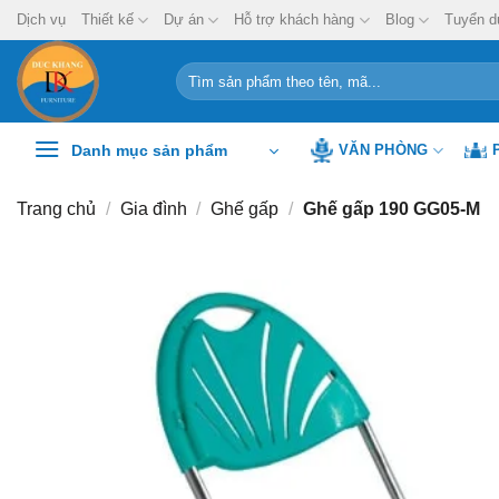
Chuyển
Dịch vụ
Thiết kế
Dự án
Hỗ trợ khách hàng
Blog
Tuyển d
đến
nội
Tìm
kiếm:
dung
Danh mục sản phẩm
VĂN PHÒNG
Trang chủ
/
Gia đình
/
Ghế gấp
/
Ghế gấp 190 GG05-M