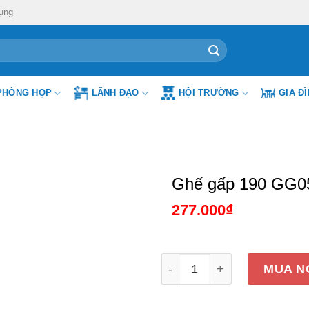
ụng
PHÒNG HỌP
LÃNH ĐẠO
HỘI TRƯỜNG
GIA Đ
Ghế gấp 190 GG0
277.000
₫
Ghế gấp 190 GG05-M số l
MUA N