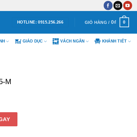
0
₫
0
GIỎ HÀNG /
HOTLINE: 0915.256.266
ÌNH
GIÁO DỤC
VÁCH NGĂN
KHÁNH TIẾT
5-M
ượng
GAY