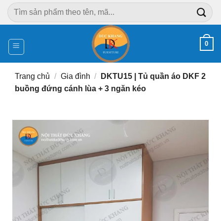
Chuyển
Tìm
đến
kiếm:
nội
dung
0
Trang chủ
/
Gia đình
/
DKTU15 | Tủ quần áo DKF 2
buồng đứng cánh lùa + 3 ngăn kéo