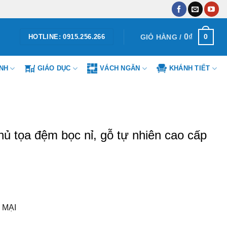
0
₫
0
GIỎ HÀNG /
HOTLINE: 0915.256.266
ÌNH
GIÁO DỤC
VÁCH NGĂN
KHÁNH TIẾT
 tọa đệm bọc nỉ, gỗ tự nhiên cao cấp
 MẠI