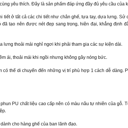
g yêu thích. Đây là sản phẩm đáp ứng đầy đủ yêu cầu của kh
i tiết ở tất cả các chi tiết như chân ghế, tựa tay, dựa lưng. 
ó đã tạo nên được nét đẹp sang trọng, hiện đại, khẳng định đ
lưng thoải mái nghỉ ngơi khi phải tham gia các sự kiện dài.
 êm ái, thoải mái khi ngồi nhưng không gây nóng bức.
 có thể di chuyển đến những vị trí phù hợp 1 cách dễ dàng. 
hun PU chất liệu cao cấp nên có màu nâu tự nhiên của gỗ. Tùy
ệp.
g dành cho hàng ghế của ban lãnh đạo.