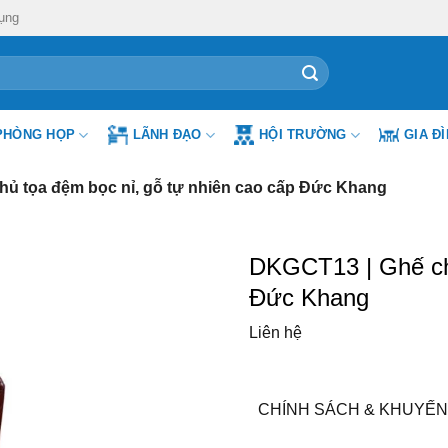
ụng
PHÒNG HỌP
LÃNH ĐẠO
HỘI TRƯỜNG
GIA Đ
ủ tọa đệm bọc nỉ, gỗ tự nhiên cao cấp Đức Khang
DKGCT13 | Ghế chủ
Đức Khang
Liên hệ
CHÍNH SÁCH & KHUYẾN