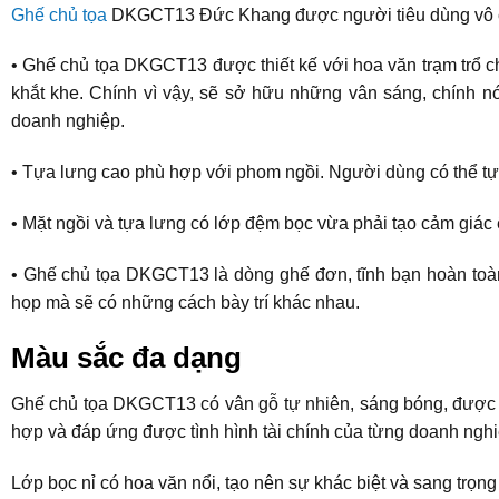
Ghế chủ tọa
DKGCT13 Đức Khang được người tiêu dùng vô cùn
• Ghế chủ tọa DKGCT13 được thiết kế với hoa văn trạm trổ ch
khắt khe. Chính vì vậy, sẽ sở hữu những vân sáng, chính n
doanh nghiệp.
• Tựa lưng cao phù hợp với phom ngồi. Người dùng có thể tựa 
• Mặt ngồi và tựa lưng có lớp đệm bọc vừa phải tạo cảm giác
• Ghế chủ tọa DKGCT13 là dòng ghế đơn, tĩnh bạn hoàn toàn
họp mà sẽ có những cách bày trí khác nhau.
Màu sắc đa dạng
Ghế chủ tọa DKGCT13 có vân gỗ tự nhiên, sáng bóng, được p
hợp và đáp ứng được tình hình tài chính của từng doanh nghi
Lớp bọc nỉ có hoa văn nổi, tạo nên sự khác biệt và sang trọn