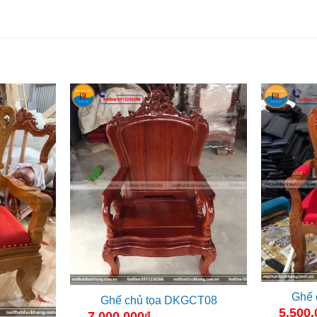
Ghế 
Ghế chủ tọa DKGCT08
5.500.
7.000.000
₫