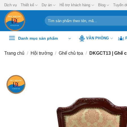
Chuyển
Dịch vụ
Thiết kế
Dự án
Hỗ trợ khách hàng
Blog
Tuyển d
đến
nội
Tìm
kiếm:
dung
Danh mục sản phẩm
VĂN PHÒNG
Trang chủ
/
Hội trường
/
Ghế chủ tọa
/
DKGCT13 | Ghế ch