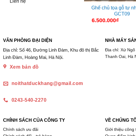
Liên hệ
Ghế chủ tọa gỗ tự n
GCT09
6.500.000
₫
VĂN PHÒNG ĐẠI DIỆN
NHÀ MÁY SẢ
Địa chỉ: Số 46, Đường Linh Đàm, Khu đô thị Bắc
Địa chỉ: Xứ Ngõ
Thanh Oai, Hà 
Linh Đàm, Hoàng Mai, Hà Nội.
Xem bản đồ
noithatduckhang@gmail.com
0243-540-2270
CHÍNH SÁCH CỦA CÔNG TY
VỀ CHÚNG TÔ
Chính sách ưu đãi
Giới thiệu công 