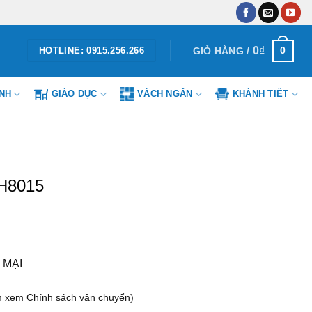
0
₫
0
GIỎ HÀNG /
HOTLINE: 0915.256.266
ÌNH
GIÁO DỤC
VÁCH NGĂN
KHÁNH TIẾT
WH8015
 MẠI
m xem Chính sách vận chuyển)