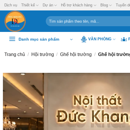
Chuyển
Dịch vụ
Thiết kế
Dự án
Hỗ trợ khách hàng
Blog
Tuyển d
đến
nội
Tìm
kiếm:
dung
Danh mục sản phẩm
VĂN PHÒNG
Trang chủ
/
Hội trường
/
Ghế hội trường
/
Ghế hội trườ