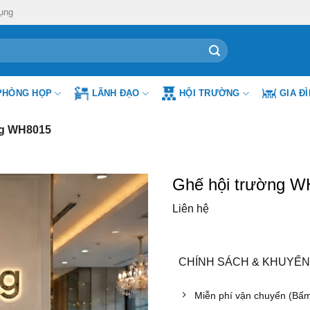
ụng
PHÒNG HỌP
LÃNH ĐẠO
HỘI TRƯỜNG
GIA Đ
ng WH8015
Ghế hội trường 
Liên hệ
CHÍNH SÁCH & KHUYẾN
Miễn phí vận chuyển (Bấ