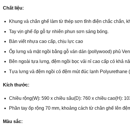
Chất liệu:
Khung và chân ghế làm từ thép sơn tĩnh điện chắc chắn, k
Tay vịn ghế ốp gỗ tự nhiên phun sơn sáng bóng.
Bàn viết nhựa cao cấp, chịu lực cao
Ốp lưng và mặt ngồi bằng gỗ ván dán (pollywood) phủ Ven
Bên ngoài tựa lưng, đệm ngồi bọc vải nỉ cao cấp có khả nă
Tựa lưng và đệm ngồi có đệm mút đúc lạnh Polyurethane (PU)
Kích thước:
Chiều rộng(W): 590 x chiều sâu(D): 760 x chiều cao(H): 1
Phần tay ốp rộng 70 mm, khoảng cách từ chân ghế lên đệm
Màu sắc: