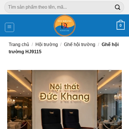
Chuyển
Tìm
đến
kiếm:
nội
dung
0
Trang chủ
/
Hội trường
/
Ghế hội trường
/
Ghế hội
trường HJ9115