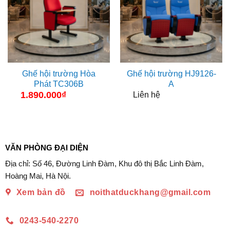
Ghế hội trường Hòa
Ghế hội trường HJ9126-
Phát TC306B
A
1.890.000
₫
Liên hệ
VĂN PHÒNG ĐẠI DIỆN
Địa chỉ: Số 46, Đường Linh Đàm, Khu đô thị Bắc Linh Đàm,
Hoàng Mai, Hà Nội.
Xem bản đồ
noithatduckhang@gmail.com
0243-540-2270