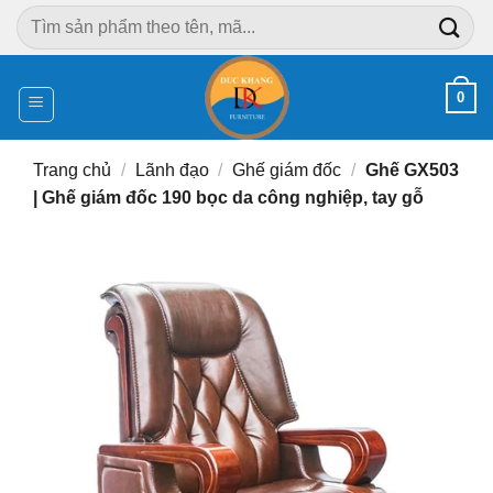
Chuyển
Tìm
đến
kiếm:
nội
dung
0
Trang chủ
/
Lãnh đạo
/
Ghế giám đốc
/
Ghế GX503
| Ghế giám đốc 190 bọc da công nghiệp, tay gỗ