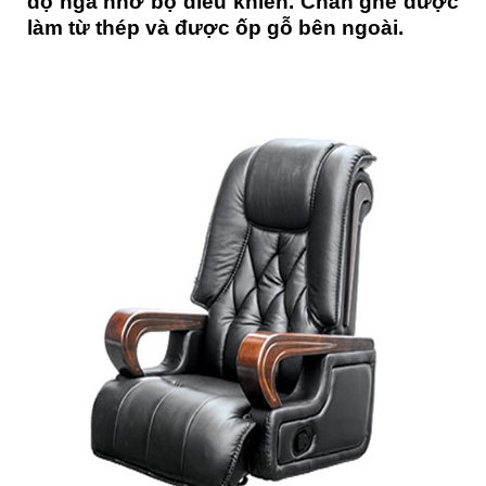
độ ngả nhờ bộ điều khiển. Chân ghế được
làm từ thép và được ốp gỗ bên ngoài.