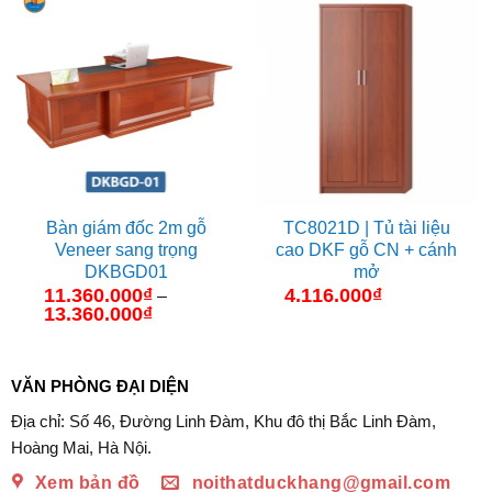
Bàn giám đốc 2m gỗ
TC8021D | Tủ tài liệu
Veneer sang trọng
cao DKF gỗ CN + cánh
DKBGD01
mở
11.360.000
₫
4.116.000
₫
–
13.360.000
₫
Khoảng
giá:
từ
11.360.000₫
đến
VĂN PHÒNG ĐẠI DIỆN
13.360.000₫
Địa chỉ: Số 46, Đường Linh Đàm, Khu đô thị Bắc Linh Đàm,
Hoàng Mai, Hà Nội.
Xem bản đồ
noithatduckhang@gmail.com