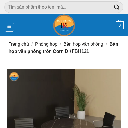
Chuyển
Tìm
đến
kiếm:
nội
dung
0
Trang chủ
/
Phòng họp
/
Bàn họp văn phòng
/
Bàn
họp văn phòng tròn Corn DKFBH121