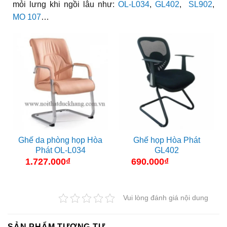
mỏi lưng khi ngồi lâu như:
OL-L034
,
GL402
,
SL902
,
MO 107
…
Ghế da phòng họp Hòa
Ghế họp Hòa Phát
Phát OL-L034
GL402
1.727.000
₫
690.000
₫
Vui lòng đánh giá nội dung
SẢN PHẨM TƯƠNG TỰ