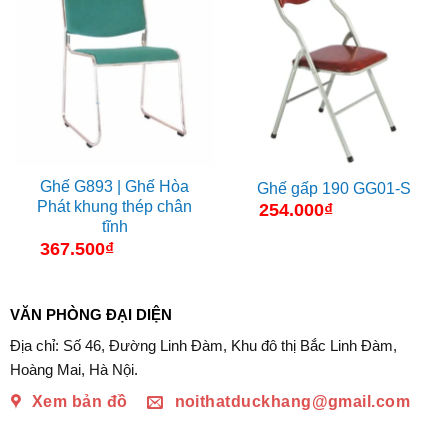
Ghế G893 | Ghế Hòa
Ghế gấp 190 GG01-S
Phát khung thép chân
254.000
₫
tĩnh
367.500
₫
VĂN PHÒNG ĐẠI DIỆN
Địa chỉ: Số 46, Đường Linh Đàm, Khu đô thị Bắc Linh Đàm,
Hoàng Mai, Hà Nội.
Xem bản đồ
noithatduckhang@gmail.com