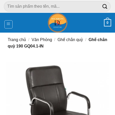
Chuyển
Tìm
đến
kiếm:
nội
dung
0
Trang chủ
/
Văn Phòng
/
Ghế chân quỳ
/
Ghế chân
quỳ 190 GQ04.1-IN