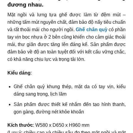
đương nhau.
Mặt ngồi và lưng tựa ghế được làm từ đệm mút –
những tấm mút nguyên chất, đảm bảo độ nẩy tiêu chuẩn
và rất thoải mái cho người ngồi.
Ghế chân quỳ
có phần
tay vịn bọc nhựa ở 2 bên cũng khiến cho cảm giác thoải
mái, thư giãn được tăng lên đáng kể. Sản phẩm được
đảm bảo về độ an toàn tuyệt đối với kết cấu vững chắc,
có khả năng chịu lực và trọng tải lớn.
Kiểu dáng
:
Ghế chân quỳ khung thép, mặt da có tay vịn, kiểu
dáng sang trọng, lịch lãm
Sản phẩm được thiết kế nhắm đến tạo hình thanh,
gọn gàng, đường nét khỏe khoắn
Kích thước
: W580 x D650 x H960 mm
(Lưu ý: chiều cao và chiều sâu đo theo mặt ngồi và mặt