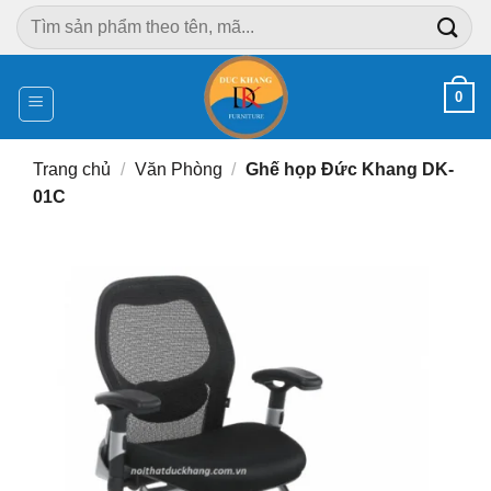
Chuyển
Tìm
đến
kiếm:
nội
dung
0
Trang chủ
/
Văn Phòng
/
Ghế họp Đức Khang DK-
01C