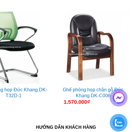
g họp Đức Khang DK-
Ghế phòng họp chân gỗ Đức
T32D-1
Khang DK-C006
1.570.000
₫
HƯỚNG DẪN KHÁCH HÀNG