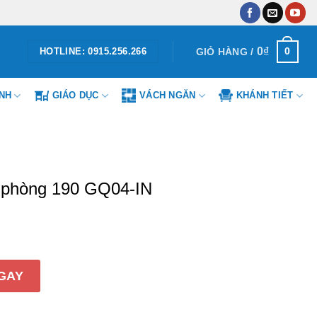
0
₫
0
GIỎ HÀNG /
HOTLINE: 0915.256.266
ÌNH
GIÁO DỤC
VÁCH NGĂN
KHÁNH TIẾT
 phòng 190 GQ04-IN
90 GQ04-IN số lượng
GAY