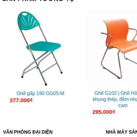
Ghế G102 | Ghế Hò
Ghế gấp 190 GG05-M
khung thép, đệm nh
277.000
₫
cam
295.000
₫
VĂN PHÒNG ĐẠI DIỆN
NHÀ MÁY SẢ