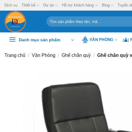
Chuyển
Dịch vụ
Thiết kế
Dự án
Hỗ trợ khách hàng
Blog
Tuyển d
đến
nội
Tìm
kiếm:
dung
Danh mục sản phẩm
VĂN PHÒNG
Trang chủ
/
Văn Phòng
/
Ghế chân quỳ
/
Ghế chân quỳ 