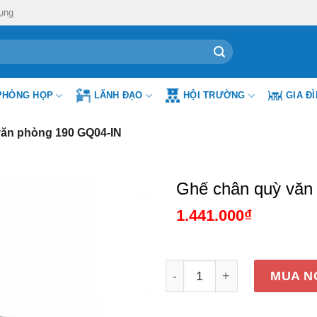
ụng
PHÒNG HỌP
LÃNH ĐẠO
HỘI TRƯỜNG
GIA Đ
văn phòng 190 GQ04-IN
Ghế chân quỳ văn
1.441.000
₫
Ghế chân quỳ văn phòng 1
MUA N