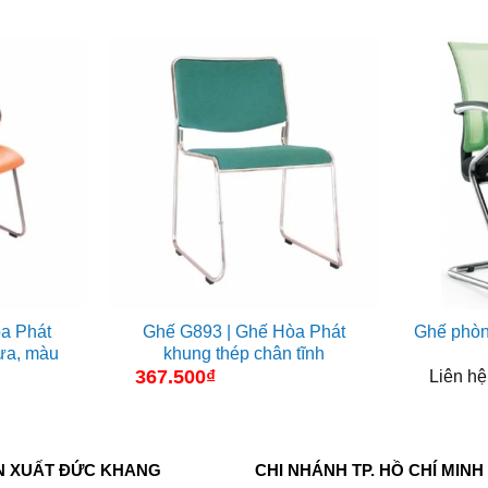
a Phát
Ghế G893 | Ghế Hòa Phát
Ghế phòn
ựa, màu
khung thép chân tĩnh
367.500
₫
Liên hệ
N XUẤT ĐỨC KHANG
CHI NHÁNH TP. HỒ CHÍ MINH