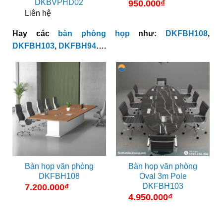
DKBVPHD02
950.000
₫
Liên hệ
Hay các
bàn phòng họp
như:
DKFBH108
,
DKFBH103
,
DKFBH94
….
Bàn họp văn phòng
Bàn họp văn phòng
DKFBH108
Oval 3m Pole
DKFBH103
7.200.000
₫
4.950.000
₫