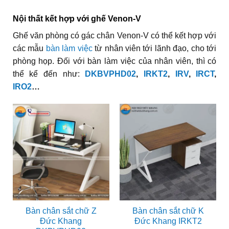
Nội thất kết hợp với ghế Venon-V
Ghế văn phòng có gác chân Venon-V có thể kết hợp với
các mẫu
bàn làm việc
từ nhân viên tới lãnh đạo, cho tới
phòng họp. Đối với bàn làm việc của nhân viên, thì có
thể kể đến như:
DKBVPHD02
,
IRKT2
,
IRV
,
IRCT
,
IRO2
…
Bàn chân sắt chữ Z
Bàn chân sắt chữ K
Đức Khang
Đức Khang IRKT2