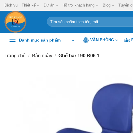
Chuyển
Dịch vụ
Thiết kế
Dự án
Hỗ trợ khách hàng
Blog
Tuyển d
đến
nội
Tìm
kiếm:
dung
Danh mục sản phẩm
VĂN PHÒNG
Trang chủ
/
Bàn quầy
/
Ghế bar 190 B06.1