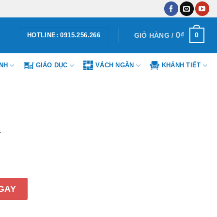
0
₫
0
GIỎ HÀNG /
HOTLINE: 0915.256.266
ÌNH
GIÁO DỤC
VÁCH NGĂN
KHÁNH TIẾT
1
g
GAY