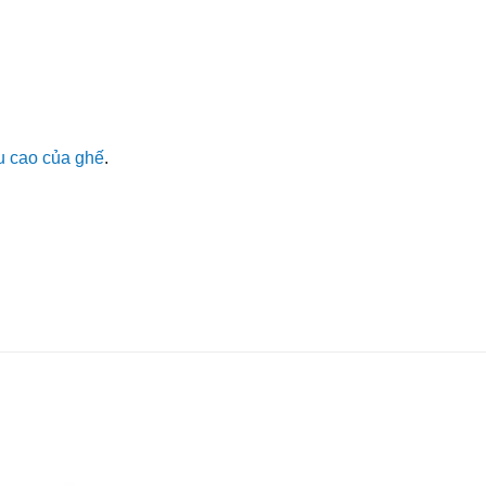
ều cao của ghế
.