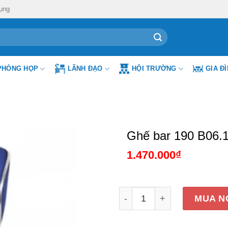
ụng
PHÒNG HỌP
LÃNH ĐẠO
HỘI TRƯỜNG
GIA Đ
Ghế bar 190 B06.
1.470.000
₫
Ghế bar 190 B06.1 số lượn
MUA N