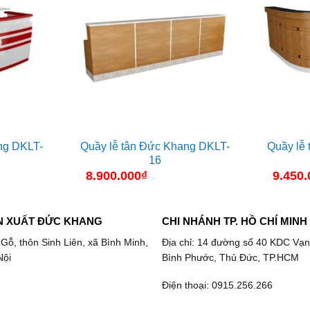
ng DKLT-
Quầy lễ tân Đức Khang DKLT-
Quầy lễ
16
8.900.000
₫
9.450.
N XUẤT ĐỨC KHANG
CHI NHÁNH TP. HỒ CHÍ MINH
 Gỗ, thôn Sinh Liên, xã Bình Minh,
Địa chỉ: 14 đường số 40 KDC Vạn
Nội
Bình Phước, Thủ Đức, TP.HCM
Điện thoại: 0915.256.266