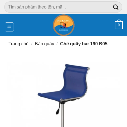
Chuyển
Tìm
đến
kiếm:
nội
dung
0
Trang chủ
/
Bàn quầy
/
Ghế quầy bar 190 B05