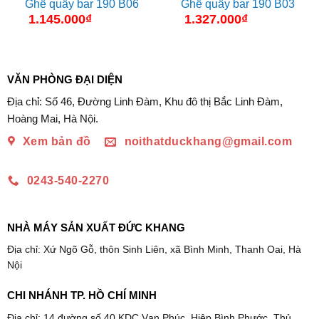
Ghế quầy bar 190 B06
Ghế quầy bar 190 B03
1.145.000
₫
1.327.000
₫
VĂN PHÒNG ĐẠI DIỆN
Địa chỉ: Số 46, Đường Linh Đàm, Khu đô thị Bắc Linh Đàm,
Hoàng Mai, Hà Nội.
Xem bản đồ
noithatduckhang@gmail.com
0243-540-2270
NHÀ MÁY SẢN XUẤT ĐỨC KHANG
Địa chỉ: Xứ Ngõ Gỗ, thôn Sinh Liên, xã Bình Minh, Thanh Oai, Hà
Nội
CHI NHÁNH TP. HỒ CHÍ MINH
Địa chỉ: 14 đường số 40 KDC Vạn Phúc, Hiệp Bình Phước, Thủ