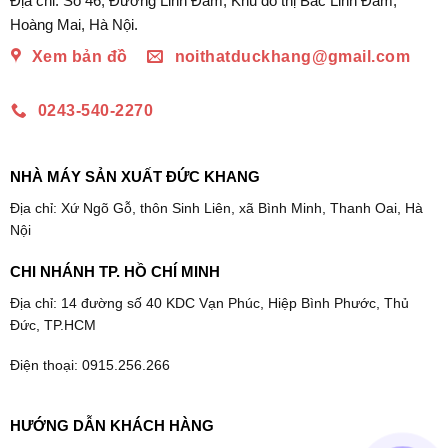
Địa chỉ: Số 46, Đường Linh Đàm, Khu đô thị Bắc Linh Đàm,
Hoàng Mai, Hà Nội.
Xem bản đồ
noithatduckhang@gmail.com
0243-540-2270
NHÀ MÁY SẢN XUẤT ĐỨC KHANG
Địa chỉ: Xứ Ngõ Gỗ, thôn Sinh Liên, xã Bình Minh, Thanh Oai, Hà
Nội
CHI NHÁNH TP. HỒ CHÍ MINH
Địa chỉ: 14 đường số 40 KDC Vạn Phúc, Hiệp Bình Phước, Thủ
Đức, TP.HCM
Điện thoại: 0915.256.266
HƯỚNG DẪN KHÁCH HÀNG