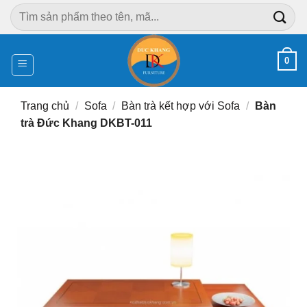
Chuyển
Tìm
đến
kiếm:
nội
dung
0
Trang chủ
/
Sofa
/
Bàn trà kết hợp với Sofa
/
Bàn
trà Đức Khang DKBT-011