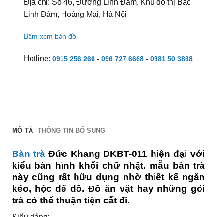
Địa chỉ: Số 46, Đường Linh Đàm, Khu đô thị Bắc
Linh Đàm, Hoàng Mai, Hà Nội
Bấm xem bản đồ
Hotline:
-
-
0915 256 266
096 727 6668
0981 50 3868
MÔ TẢ
THÔNG TIN BỔ SUNG
Bàn trà
Đức Khang DKBT-011 hiện đại với
kiểu bàn hình khối chữ nhật. mẫu bàn trà
này cũng rất hữu dụng nhờ thiết kế ngăn
kéo, hộc để đồ. Đồ ăn vặt hay những gói
trà có thể thuận tiện cất đi.
Kiểu dáng: