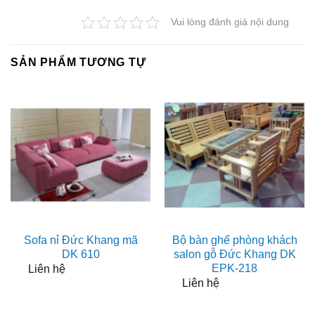
Vui lòng đánh giá nội dung
SẢN PHẨM TƯƠNG TỰ
Sofa nỉ Đức Khang mã
Bộ bàn ghế phòng khách
DK 610
salon gỗ Đức Khang DK
EPK-218
Liên hệ
Liên hệ