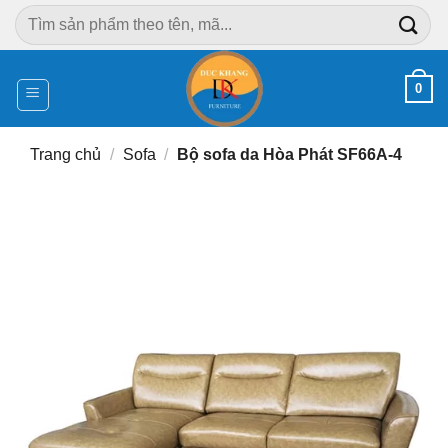
Chuyển
Tìm
đến
kiếm:
nội
dung
0
Trang chủ
/
Sofa
/
Bộ sofa da Hòa Phát SF66A-4