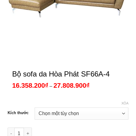
Bộ sofa da Hòa Phát SF66A-4
16.358.200
₫
27.808.900
₫
Khoảng
–
giá:
từ
16.358.200₫
đến
XÓA
27.808.900₫
Kích thước
Bộ sofa da Hòa Phát SF66A-4 số lượng