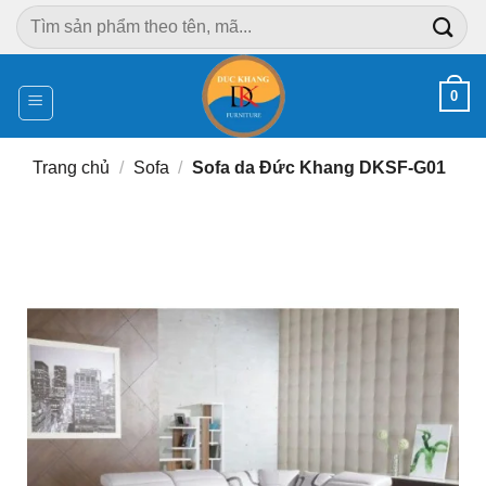
Chuyển
Tìm
đến
kiếm:
nội
dung
0
Trang chủ
/
Sofa
/
Sofa da Đức Khang DKSF-G01