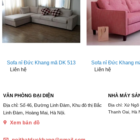
Sofa nỉ Đức Khang mã DK 513
Sofa nỉ Đức Khang m
Liên hệ
Liên hệ
VĂN PHÒNG ĐẠI DIỆN
NHÀ MÁY SẢ
Địa chỉ: Số 46, Đường Linh Đàm, Khu đô thị Bắc
Địa chỉ: Xứ Ngõ
Thanh Oai, Hà 
Linh Đàm, Hoàng Mai, Hà Nội.
Xem bản đồ
noithatduckhang@gmail.com