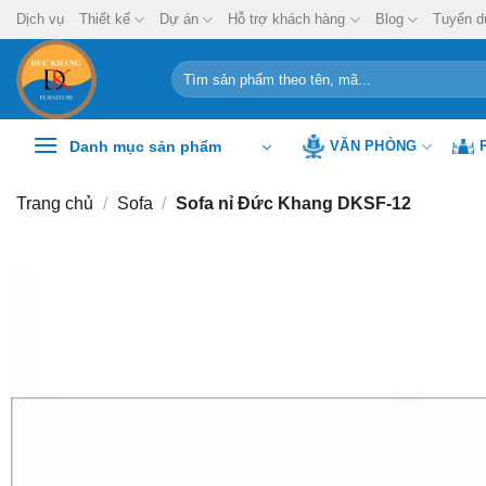
Chuyển
Dịch vụ
Thiết kế
Dự án
Hỗ trợ khách hàng
Blog
Tuyển d
đến
nội
Tìm
kiếm:
dung
Danh mục sản phẩm
VĂN PHÒNG
Trang chủ
/
Sofa
/
Sofa nỉ Đức Khang DKSF-12