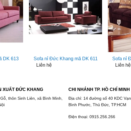
ã DK 613
Sofa nỉ Đức Khang mã DK 611
Sofa nỉ
Liên hệ
Liên hệ
N XUẤT ĐỨC KHANG
CHI NHÁNH TP. HỒ CHÍ MINH
 Gỗ, thôn Sinh Liên, xã Bình Minh,
Địa chỉ: 14 đường số 40 KDC Vạn
Nội
Bình Phước, Thủ Đức, TP.HCM
Điện thoại: 0915.256.266