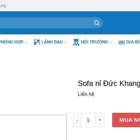
ụng
PHÒNG HỌP
LÃNH ĐẠO
HỘI TRƯỜNG
GIA Đ
Sofa nỉ Đức Khan
Liên hệ
Sofa nỉ Đức Khang DKSF-1
MUA N