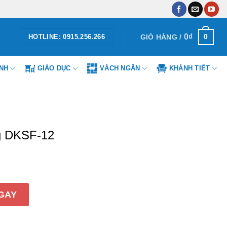
0
₫
0
GIỎ HÀNG /
HOTLINE: 0915.256.266
ÌNH
GIÁO DỤC
VÁCH NGĂN
KHÁNH TIẾT
g DKSF-12
2 số lượng
GAY