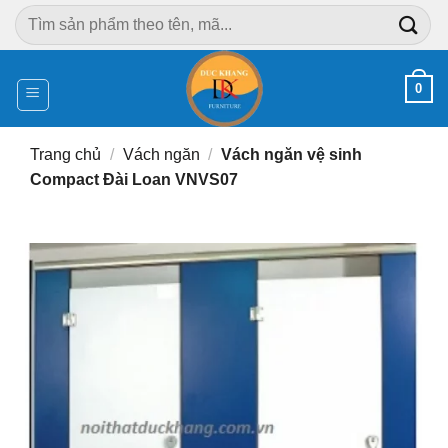
Chuyển
Tìm
đến
kiếm:
nội
dung
0
Trang chủ
/
Vách ngăn
/
Vách ngăn vệ sinh
Compact Đài Loan VNVS07