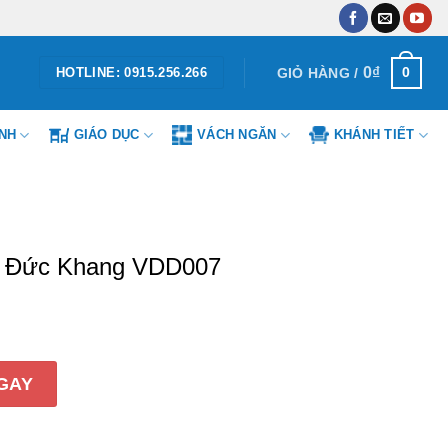
0
₫
0
GIỎ HÀNG /
HOTLINE: 0915.256.266
ÌNH
GIÁO DỤC
VÁCH NGĂN
KHÁNH TIẾT
g Đức Khang VDD007
hang VDD007 số lượng
GAY