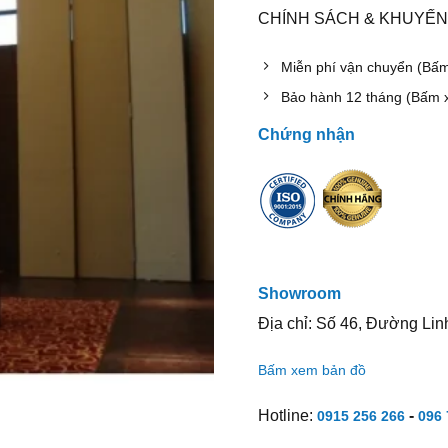
CHÍNH SÁCH & KHUYẾN
Miễn phí vận chuyển (Bấ
Bảo hành 12 tháng (Bấm 
Chứng nhận
Showroom
Địa chỉ: Số 46, Đường Lin
Bấm xem bản đồ
Hotline:
-
0915 256 266
096 