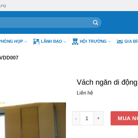
ụng
PHÒNG HỌP
LÃNH ĐẠO
HỘI TRƯỜNG
GIA Đ
 VDD007
Vách ngăn di độn
Liên hệ
Vách ngăn di động Đức K
MUA N