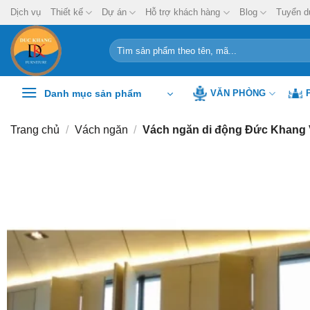
Chuyển
Dịch vụ
Thiết kế
Dự án
Hỗ trợ khách hàng
Blog
Tuyển d
đến
nội
Tìm
kiếm:
dung
Danh mục sản phẩm
VĂN PHÒNG
Trang chủ
/
Vách ngăn
/
Vách ngăn di động Đức Khang