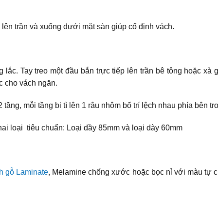
lên trần và xuống dưới mặt sàn giúp cố định vách.
 lắc. Tay treo một đầu bắn trực tiếp lên trần bê tông hoặc xà 
ắc cho vách ngăn.
 tầng, mỗi tầng bi tì lên 1 râu nhôm bố trí lệch nhau phía bên tro
 hai loại tiêu chuẩn: Loại dầy 85mm và loại dày 60mm
h gỗ Laminate
, Melamine chống xước hoặc bọc nỉ với màu tự chọ