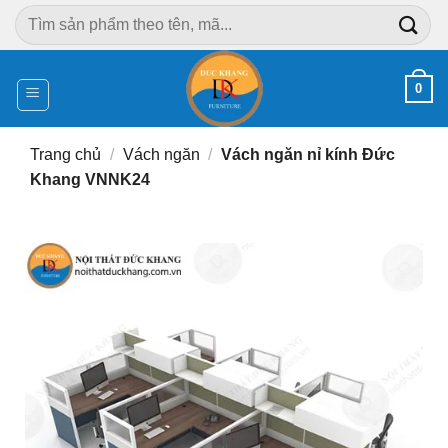
Chuyển
Tìm
đến
kiếm:
nội
dung
0
Trang chủ
/
Vách ngăn
/
Vách ngăn nỉ kính Đức
Khang VNNK24