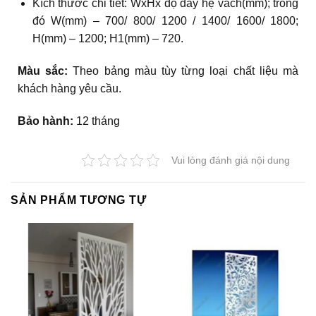
Kích thước chi tiết: WxHx độ dày hệ vách(mm); trong
đó W(mm) – 700/ 800/ 1200 / 1400/ 1600/ 1800;
H(mm) – 1200; H1(mm) – 720.
Màu sắc:
Theo bảng màu tùy từng loại chất liệu mà
khách hàng yêu cầu.
Bảo hành:
12 tháng
Vui lòng đánh giá nội dung
SẢN PHẨM TƯƠNG TỰ