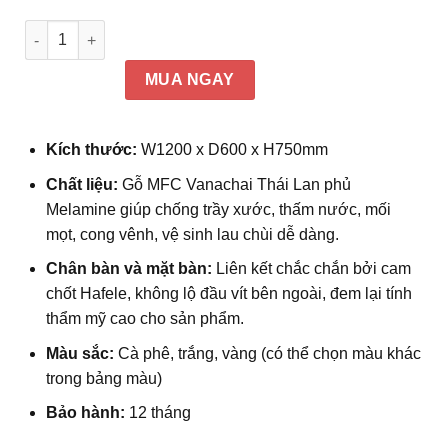
Bàn chân côn Đức Khang IRC số lượng
MUA NGAY
Kích thước:
W1200 x D600 x H750mm
Chất liệu:
Gỗ MFC Vanachai Thái Lan phủ
Melamine giúp chống trầy xước, thấm nước, mối
mọt, cong vênh, vệ sinh lau chùi dễ dàng.
Chân bàn và mặt bàn:
Liên kết chắc chắn bởi cam
chốt Hafele, không lộ đầu vít bên ngoài, đem lại tính
thẩm mỹ cao cho sản phẩm.
Màu sắc:
Cà phê, trắng, vàng
(có thể chọn màu khác
trong bảng màu)
Bảo hành:
12 tháng