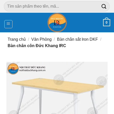
Chuyển
Tìm
đến
kiếm:
nội
dung
0
Trang chủ
/
Văn Phòng
/
Bàn chân sắt Iron DKF
/
Bàn chân côn Đức Khang IRC