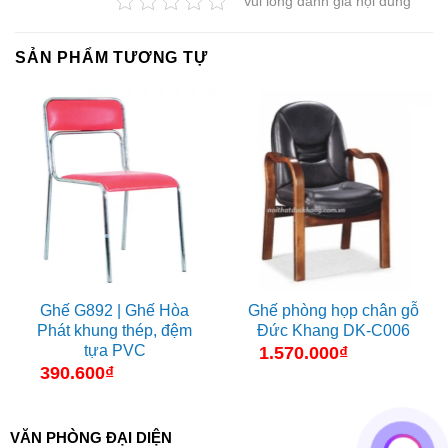
Vui lòng đánh giá nội dung
SẢN PHẨM TƯƠNG TỰ
Ghế G892 | Ghế Hòa
Ghế phòng họp chân gỗ
Phát khung thép, đệm
Đức Khang DK-C006
tựa PVC
1.570.000
₫
390.600
₫
VĂN PHÒNG ĐẠI DIỆN