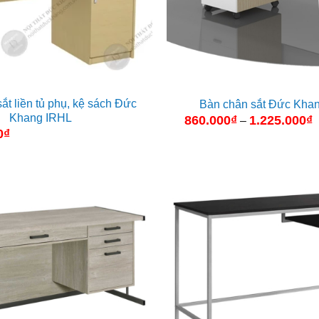
ắt liền tủ phụ, kệ sách Đức
Bàn chân sắt Đức Kha
Khang IRHL
860.000
₫
1.225.000
₫
K
–
g
0
₫
t
8
đ
1