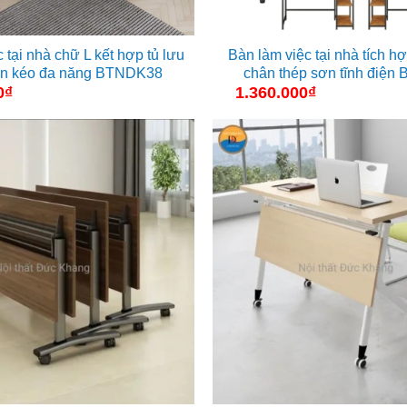
 tại nhà chữ L kết hợp tủ lưu
Bàn làm việc tại nhà tích hợ
găn kéo đa năng BTNDK38
chân thép sơn tĩnh điệ
0
₫
1.360.000
₫