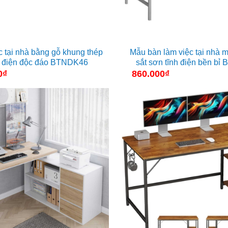
c tại nhà bằng gỗ khung thép
Mẫu bàn làm việc tại nhà m
h điện độc đáo BTNDK46
sắt sơn tĩnh điện bền b
0
₫
860.000
₫