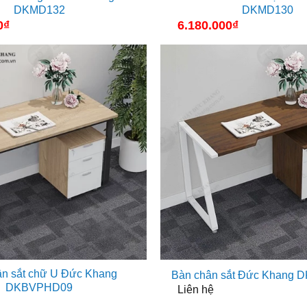
DKMD132
DKMD130
0
₫
6.180.000
₫
ân sắt chữ U Đức Khang
Bàn chân sắt Đức Khang
DKBVPHD09
Liên hệ