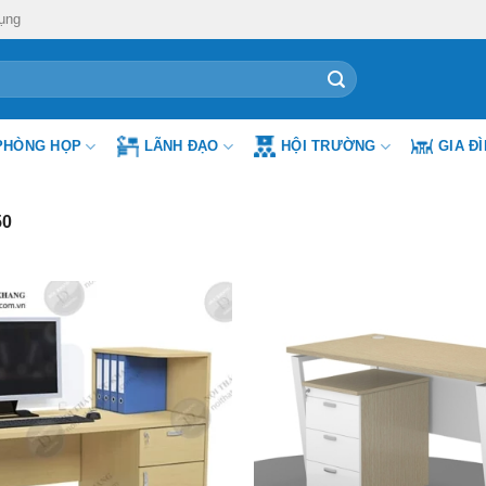
ụng
PHÒNG HỌP
LÃNH ĐẠO
HỘI TRƯỜNG
GIA Đ
50