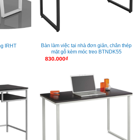
Bàn làm việc tại nhà đơn giản, chân thép
ng IRHT
mặt gỗ kèm móc treo BTNDK55
hoảng
iá:
830.000
₫
ừ
60.000₫
ến
.225.000₫