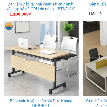
Bàn làm việc tại nhà chân sắt chữ nhật,
Bàn huấn 
kết hợp kệ để CPU đa năng – BTNDK19
1.100.000
₫
Liên hệ
Bàn huấn luyện chân sắt Đức Khang
Cụm bàn làm
DKBHL01
sắt kè