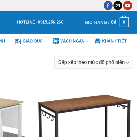
0
₫
0
GIỎ HÀNG /
HOTLINE: 0915.256.266
ÌNH
GIÁO DỤC
VÁCH NGĂN
KHÁNH TIẾT