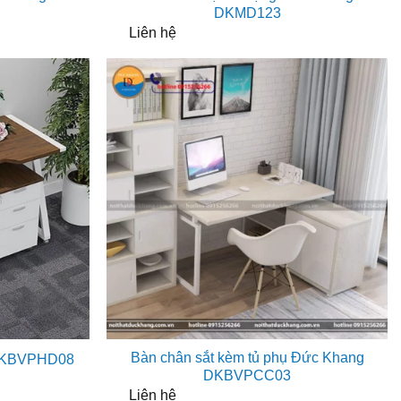
DKMD123
Liên hệ
Bàn chân sắt kèm tủ phụ Đức Khang
 DKBVPHD08
DKBVPCC03
Liên hệ