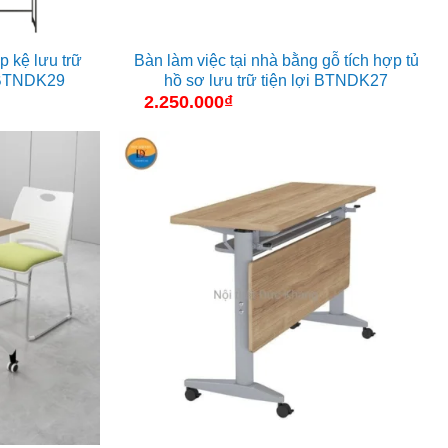
p kệ lưu trữ
Bàn làm việc tại nhà bằng gỗ tích hợp tủ
n BTNDK29
hồ sơ lưu trữ tiện lợi BTNDK27
2.250.000
₫