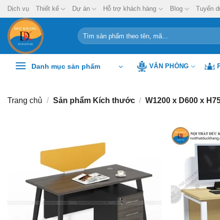
Chuyển
Dịch vụ
Thiết kế
Dự án
Hỗ trợ khách hàng
Blog
Tuyển d
đến
nội
Tìm
kiếm:
dung
Danh mục sản phẩm
VĂN PHÒNG
Trang chủ
/
Sản phẩm Kích thước
/
W1200 x D600 x H7