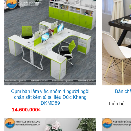
Cụm bàn làm việc nhóm 4 người ngồi
Bàn ch
chân sắt kèm tủ tài liệu Đức Khang
DKMD89
Liên hệ
14.600.000
₫