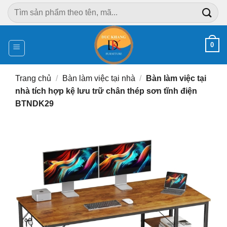
Chuyển
Tìm
đến
kiếm:
nội
dung
0
Trang chủ
/
Bàn làm việc tại nhà
/
Bàn làm việc tại
nhà tích hợp kệ lưu trữ chân thép sơn tĩnh điện
BTNDK29