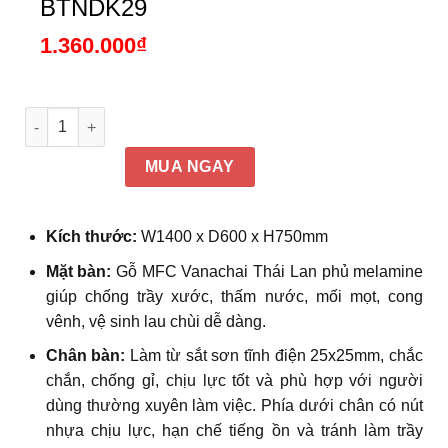
BTNDK29
1.360.000
₫
Bàn làm việc tại nhà tích hợp kệ lưu trữ chân thép sơn tĩnh
MUA NGAY
Kích thước:
W1400 x D600 x H750mm
Mặt bàn:
Gỗ MFC Vanachai Thái Lan phủ melamine
giúp chống trầy xước, thấm nước, mối mọt, cong
vênh, vệ sinh lau chùi dễ dàng.
Chân bàn:
Làm từ sắt sơn tĩnh điện 25x25mm, chắc
chắn, chống gỉ, chịu lực tốt và phù hợp với người
dùng thường xuyên làm việc. Phía dưới chân có nút
nhựa chịu lực, hạn chế tiếng ồn và tránh làm trầy