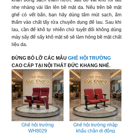
nhẹ nhàng vài lần lên bề mặt da. Nếu trên bề mặt
ghế có vết bẩn, bạn hãy dùng tấm mút sạch, ẩm
thấm vào chất tẩy rửa chuyên dụng để lau. Sau khi
lau, cần để khô tự nhiên chứ tuyệt đối không dùng
máy sấy để sấy khô mặt sẽ sẽ làm hỏng bề mặt chất
liệu da.
ĐỪNG BỎ LỠ CÁC MẪU
GHẾ HỘI TRƯỜNG
CAO CẤP TẠI NỘI THẤT ĐỨC KHANG NHÉ.
Ghế hội trường
Ghế hội trường nhập
WH8029
khẩu chân di động