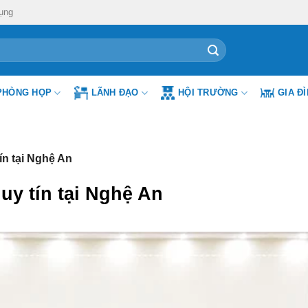
ụng
PHÒNG HỌP
LÃNH ĐẠO
HỘI TRƯỜNG
GIA Đ
ín tại Nghệ An
uy tín tại Nghệ An