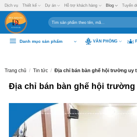
Chuyển
Dịch vụ
Thiết kế
Dự án
Hỗ trợ khách hàng
Blog
Tuyển d
đến
nội
Tìm
kiếm:
dung
Danh mục sản phẩm
VĂN PHÒNG
Trang chủ
/
Tin tức
/
Địa chỉ bán bàn ghế hội trường uy t
Địa chỉ bán bàn ghế hội trường 