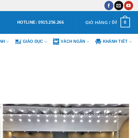
0
₫
0
GIỎ HÀNG /
HOTLINE: 0915.256.266
ÌNH
GIÁO DỤC
VÁCH NGĂN
KHÁNH TIẾT