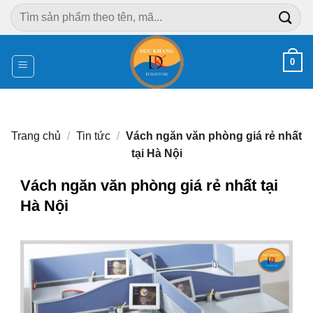
Chuyển
Tìm
đến
kiếm:
nội
dung
0
Trang chủ
/
Tin tức
/
Vách ngăn văn phòng giá rẻ nhất
tại Hà Nội
Vách ngăn văn phòng giá rẻ nhất tại
Hà Nội