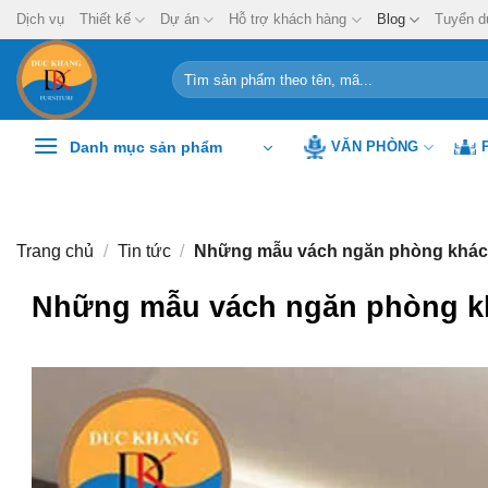
Chuyển
Dịch vụ
Thiết kế
Dự án
Hỗ trợ khách hàng
Blog
Tuyển d
đến
nội
Tìm
kiếm:
dung
Danh mục sản phẩm
VĂN PHÒNG
Trang chủ
/
Tin tức
/
Những mẫu vách ngăn phòng khách 
Những mẫu vách ngăn phòng kh