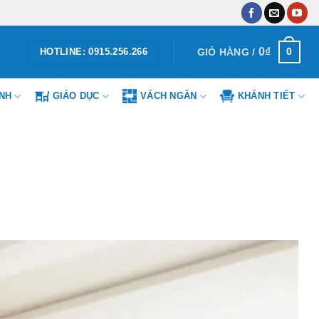
0
₫
0
GIỎ HÀNG /
HOTLINE: 0915.256.266
ÌNH
GIÁO DỤC
VÁCH NGĂN
KHÁNH TIẾT