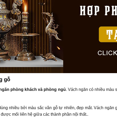
g gỗ
ngăn phòng khách và phòng ngủ
. Vách ngăn có nhiều màu s
dùng nhiều bởi màu sắc vân gỗ tự nhiên, đẹp mắt. Vách ngăn 
 được mối liên hệ giữa các thành phần nội thất..