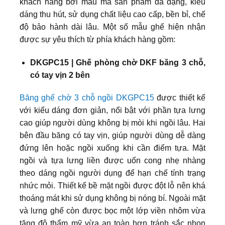
khách hàng bởi mẫu mã sản phẩm đa dạng, kiểu
dáng thu hút, sử dụng chất liệu cao cấp, bền bỉ, chế
độ bảo hành dài lâu. Một số mẫu ghế hiện nhận
được sự yêu thích từ phía khách hàng gồm:
DKGPC15 | Ghế phòng chờ DKF băng 3 chỗ,
có tay vịn 2 bên
Băng ghế chờ 3 chỗ ngồi DKGPC15
được thiết kế
với kiểu dáng đơn giản, nổi bật với phần tựa lưng
cao giúp người dùng không bị mòi khi ngồi lâu. Hai
bên đầu băng có tay vịn, giúp người dùng dễ dàng
đứng lên hoặc ngồi xuống khi cần điểm tựa. Mặt
ngồi và tựa lưng liền được uốn cong nhẹ nhàng
theo dáng ngồi người dụng để hạn chế tính trạng
nhức mỏi. Thiết kế bề mặt ngồi được đột lỗ nên khá
thoáng mát khi sử dụng không bị nóng bí. Ngoài mặt
và lưng ghế còn được bọc một lớp viền nhôm vừa
tăng độ thẩm mỹ vừa an toàn hơn tránh sắc nhọn