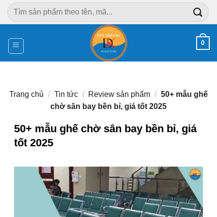
Chuyển
Tìm
đến
kiếm:
nội
dung
0
Trang chủ
/
Tin tức
/
Review sản phẩm
/
50+ mẫu ghế
chờ sân bay bền bỉ, giá tốt 2025
50+ mẫu ghế chờ sân bay bền bỉ, giá
tốt 2025