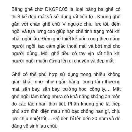
Băng ghế chờ DKGPC05 là loại băng ba ghế có
thiết kế đẹp mắt và sử dụng rất tiện lợi. Khung ghế
gắn với chân ghế chữ V ngược chịu lực tốt, đệm
ngồi và tựa lưng cao giúp hạn chế tình trạng mỏi khi
phải ngồi lâu. Đệm ghế thiết kế uốn cong theo dáng
người ngồi, tạo cảm giác thoải mái và bớt mỏi cho
người dùng. Mỗi ghế đều có tay vịn rất tiện khi
người ngồi muốn đứng lên di chuyển và đẹp mắt.
Ghế có thể phù hợp sử dụng trong nhiều không
gian khác như như ngân hàng, trung tâm thương
mại, sân bay, sân bay, trường học, công ty,… Mặt
ghế ngồi làm bằng nhựa có khả năng kháng ăn mòn
do các tác nhân thời tiết. Phần khung ghế là thép
phủ sơn tĩnh điện màu nhũ bạc chống han gỉ, chịu
lực chịu nhiệt tốt,… Độ bền bỉ lên đến 20 năm và dễ
dàng vệ sinh lau chùi.