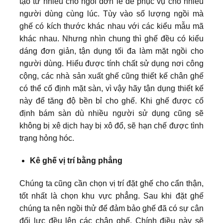
tạo từ nhiều chỗ ngồi đơn lẻ để phục vụ cho nhiều
người dùng cùng lúc. Tùy vào số lượng ngồi mà
ghế có kích thước khác nhau với các kiểu mẫu mã
khác nhau. Nhưng nhìn chung thì ghế đều có kiểu
dáng đơn giản, tận dụng tối đa làm mặt ngồi cho
người dùng. Hiểu được tính chất sử dụng nơi công
cộng, các nhà sản xuất ghế cũng thiết kế chân ghế
có thể cố định mặt sàn, vì vậy hãy tận dụng thiết kế
này để tăng độ bền bỉ cho ghế. Khi ghế được cố
định bám sàn dù nhiều người sử dụng cũng sẽ
không bị xê dịch hay bị xô đổ, sẽ hạn chế được tình
trạng hỏng hóc.
Kê ghế vị trí bằng phẳng
Chúng ta cũng cần chọn vị trí đặt ghế cho cẩn thận,
tốt nhất là chọn khu vực phẳng. Sau khi đặt ghế
chúng ta nên ngồi thử để đảm bảo ghế đã có sự cân
đối lực đều lên các chân ghế. Chính điều này sẽ