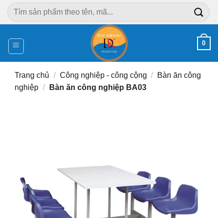
Chuyển
Tìm
đến
kiếm:
nội
dung
0
Trang chủ
/
Công nghiệp - công cộng
/
Bàn ăn công
nghiệp
/
Bàn ăn công nghiệp BA03