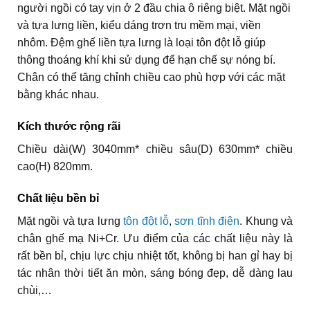
người ngồi có tay vịn ở 2 đầu chia ô riêng biệt. Mặt ngồi
và tựa lưng liền, kiểu dáng trơn tru mềm mại, viền
nhôm. Đệm ghế liền tựa lưng là loại tôn đột lỗ giúp
thông thoáng khí khi sử dụng để hạn chế sự nóng bí.
Chân có thể tăng chỉnh chiều cao phù hợp với các mặt
bằng khác nhau.
Kích thước rộng rãi
Chiều dài(W) 3040mm* chiều sâu(D) 630mm* chiều
cao(H) 820mm.
Chất liệu bền bỉ
Mặt ngồi và tựa lưng
tôn đột lỗ
,
sơn tĩnh điện
. Khung và
chân ghế mạ Ni+Cr. Ưu điểm của các chất liệu này là
rất bền bỉ, chịu lực chịu nhiệt tốt, không bị han gỉ hay bị
tác nhân thời tiết ăn mòn, sáng bóng đẹp, dễ dàng lau
chùi,…