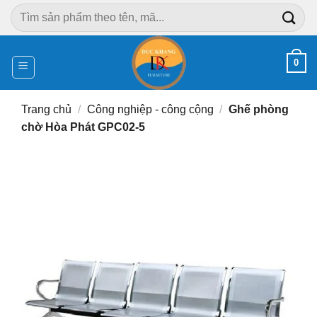
Chuyển
Tìm
đến
kiếm:
nội
dung
0
Trang chủ
/
Công nghiệp - công cộng
/
Ghế phòng
chờ Hòa Phát GPC02-5