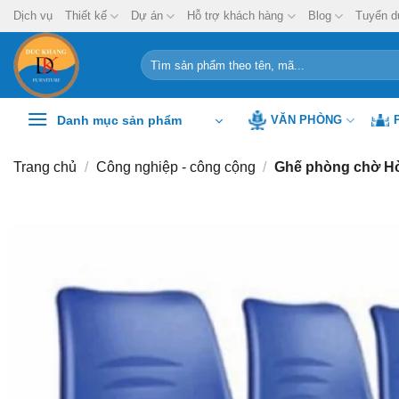
Chuyển
Dịch vụ
Thiết kế
Dự án
Hỗ trợ khách hàng
Blog
Tuyển d
đến
nội
Tìm
kiếm:
dung
Danh mục sản phẩm
VĂN PHÒNG
Trang chủ
/
Công nghiệp - công cộng
/
Ghế phòng chờ Hò