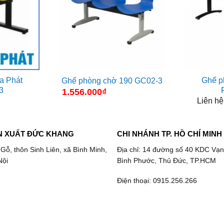
a Phát
Ghế p
Ghế phòng chờ 190 GC02-3
3
1.556.000
₫
Liên hệ
N XUẤT ĐỨC KHANG
CHI NHÁNH TP. HỒ CHÍ MINH
 Gỗ, thôn Sinh Liên, xã Bình Minh,
Địa chỉ: 14 đường số 40 KDC Vạn
Nội
Bình Phước, Thủ Đức, TP.HCM
Điện thoại: 0915.256.266