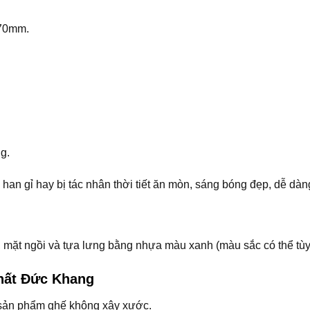
770mm.
g.
 bị han gỉ hay bị tác nhân thời tiết ăn mòn, sáng bóng đẹp, dễ dà
 mặt ngồi và tựa lưng bằng nhựa màu xanh (màu sắc có thể tù
thất Đức Khang
sản phẩm ghế không xây xước.