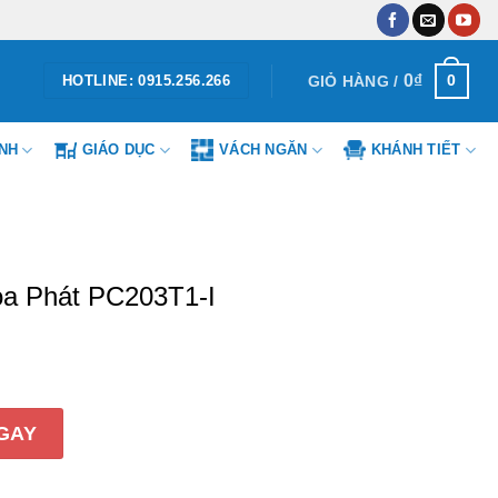
0
₫
0
GIỎ HÀNG /
HOTLINE: 0915.256.266
ÌNH
GIÁO DỤC
VÁCH NGĂN
KHÁNH TIẾT
a Phát PC203T1-I
C203T1-I số lượng
GAY