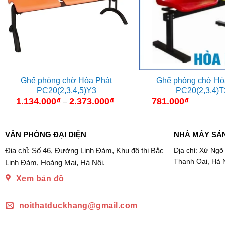
Ghế phòng chờ Hòa Phát
Ghế phòng chờ Hò
PC20(2,3,4,5)Y3
PC20(2,3,4)T
1.134.000
₫
2.373.000
₫
Khoảng
781.000
₫
–
giá:
từ
1.134.000₫
đến
VĂN PHÒNG ĐẠI DIỆN
NHÀ MÁY SẢ
2.373.000₫
Địa chỉ: Số 46, Đường Linh Đàm, Khu đô thị Bắc
Địa chỉ: Xứ Ngõ
Thanh Oai, Hà 
Linh Đàm, Hoàng Mai, Hà Nội.
Xem bản đồ
noithatduckhang@gmail.com