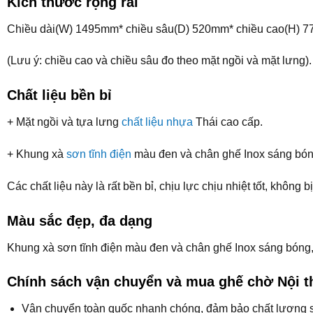
Kích thước rộng rãi
Chiều dài(W) 1495mm* chiều sâu(D) 520mm* chiều cao(H) 
(Lưu ý: chiều cao và chiều sâu đo theo mặt ngồi và mặt lưng).
Chất liệu bền bỉ
+ Mặt ngồi và tựa lưng
chất liệu nhựa
Thái cao cấp.
+ Khung xà
sơn tĩnh điện
màu đen và chân ghế Inox sáng bón
Các chất liệu này là rất bền bỉ, chịu lực chịu nhiệt tốt, không
Màu sắc đẹp, đa dạng
Khung xà sơn tĩnh điện màu đen và chân ghế Inox sáng bóng,
Chính sách vận chuyển và mua ghế chờ Nội 
Vận chuyển toàn quốc nhanh chóng, đảm bảo chất lượng 