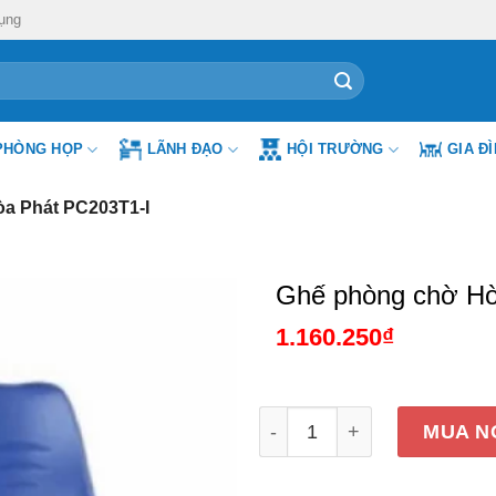
ụng
PHÒNG HỌP
LÃNH ĐẠO
HỘI TRƯỜNG
GIA Đ
a Phát PC203T1-I
Ghế phòng chờ Hò
1.160.250
₫
Ghế phòng chờ Hòa Phát P
MUA N