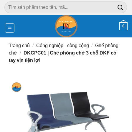
Chuyển
Tìm
đến
kiếm:
nội
dung
0
Trang chủ
/
Công nghiệp - công cộng
/
Ghế phòng
chờ
/
DKGPC01 | Ghế phòng chờ 3 chỗ DKF có
tay vịn tiện lợi