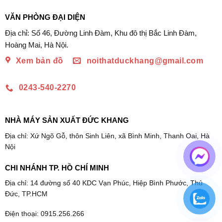
từ
921.900₫
đến
VĂN PHÒNG ĐẠI DIỆN
1.879.500₫
Địa chỉ: Số 46, Đường Linh Đàm, Khu đô thị Bắc Linh Đàm,
Hoàng Mai, Hà Nội.
Xem bản đồ
noithatduckhang@gmail.com
0243-540-2270
NHÀ MÁY SẢN XUẤT ĐỨC KHANG
Địa chỉ: Xứ Ngõ Gỗ, thôn Sinh Liên, xã Bình Minh, Thanh Oai, Hà
Nội
CHI NHÁNH TP. HỒ CHÍ MINH
Địa chỉ: 14 đường số 40 KDC Vạn Phúc, Hiệp Bình Phước, Thủ
Đức, TP.HCM
Điện thoại: 0915.256.266