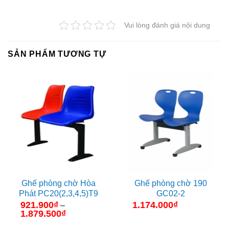
Vui lòng đánh giá nội dung
SẢN PHẨM TƯƠNG TỰ
Ghế phòng chờ Hòa
Ghế phòng chờ 190
Phát PC20(2,3,4,5)T9
GC02-2
921.900
₫
1.174.000
₫
–
1.879.500
₫
Khoảng
giá: