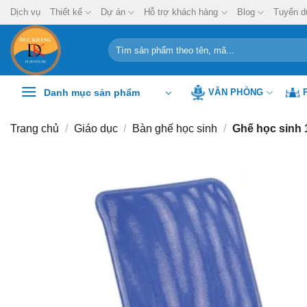
Chuyển
Dịch vụ
Thiết kế
Dự án
Hỗ trợ khách hàng
Blog
Tuyển d
đến
nội
Tìm
kiếm:
dung
Danh mục sản phẩm
VĂN PHÒNG
Trang chủ
/
Giáo dục
/
Bàn ghế học sinh
/
Ghế học sinh