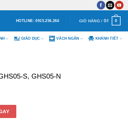
0
₫
0
GIỎ HÀNG /
HOTLINE: 0915.256.266
ÌNH
GIÁO DỤC
VÁCH NGĂN
KHÁNH TIẾT
0 GHS05-S, GHS05-N
, GHS05-N số lượng
GAY