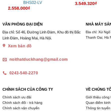
BHS02-LV
3.549.320
₫
2.558.000
₫
VĂN PHÒNG ĐẠI DIỆN
NHÀ MÁY SẢ
Địa chỉ: Số 46, Đường Linh Đàm, Khu đô thị Bắc
Địa chỉ: Xứ Ngõ
Thanh Oai, Hà 
Linh Đàm, Hoàng Mai, Hà Nội.
Xem bản đồ
noithatduckhang@gmail.com
0243-540-2270
CHÍNH SÁCH CỦA CÔNG TY
VỀ CHÚNG TÔ
Chính sách ưu đãi
Giới thiệu công 
Chính sách đổi - trả hàng
Quan điểm kinh
Chính sách vận chuyển
Thông tin tuyển