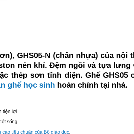
n), GHS05-N (chân nhựa) của nội thấ
iston nén khí. Đệm ngồi và tựa lưng
c thép sơn tĩnh điện. Ghế GHS05 
n ghế học sinh
hoàn chỉnh tại nhà.
tiện lợi.
cột sống.
u cao tiêu chuẩn của Bộ giáo dục
.