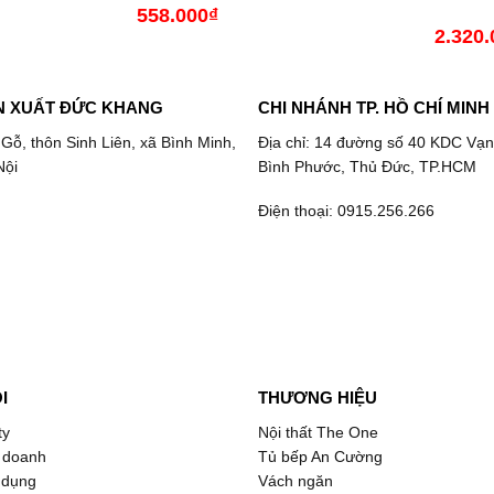
558.000
₫
2.320.
N XUẤT ĐỨC KHANG
CHI NHÁNH TP. HỒ CHÍ MINH
 Gỗ, thôn Sinh Liên, xã Bình Minh,
Địa chỉ: 14 đường số 40 KDC Vạn
Nội
Bình Phước, Thủ Đức, TP.HCM
Điện thoại: 0915.256.266
I
THƯƠNG HIỆU
ty
Nội thất The One
 doanh
Tủ bếp An Cường
 dụng
Vách ngăn