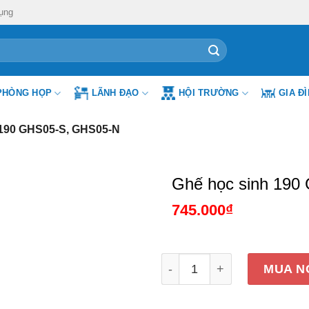
ụng
PHÒNG HỌP
LÃNH ĐẠO
HỘI TRƯỜNG
GIA Đ
 190 GHS05-S, GHS05-N
Ghế học sinh 19
745.000
₫
Ghế học sinh 190 GHS05-S
MUA N